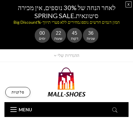
x
לאחר הנחה של 30% נוספים, אין מכירה
סיטונאית.SPRING SALE
המון דגמים חדשים נוספו.מחירים ללא פערי תיווך-%Big Discount
00
22
45
35
שניות
דקות
שעות
ימים
ההגדרות שלי
סל קניות
MENU