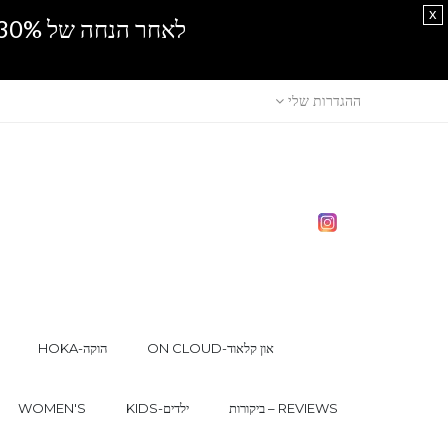
x
לאחר הנחה של 30% נוספים, אין מכירה סיטונאית.SPRING SALE
ההגדרות שלי
ON CLOUD-און קלאוד
HOKA-הוקה
ביקורות – REVIEWS
KIDS-ילדים
WOMEN'S