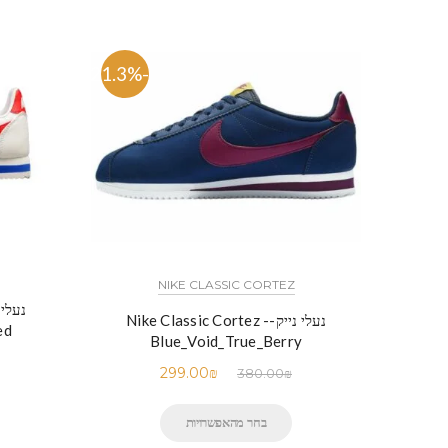
-21.3%
NIKE CLASSIC CORTEZ
נעלי נייק-Nike Classic Cortez -
ed
Blue_Void_True_Berry
299.00
₪
380.00
₪
בחר מהאפשרויות