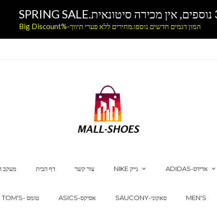
המון דגמים חדשים נוספו.מחירים ללא פערי תיווך-%Big Discount
ADIDAS-אדידס
NIKE נייק
צור קשר
דף הבית
מעקב ה
MEN'S
SAUCONY-סאקוני
ASICS-אסיקס
TOM'S- טומס