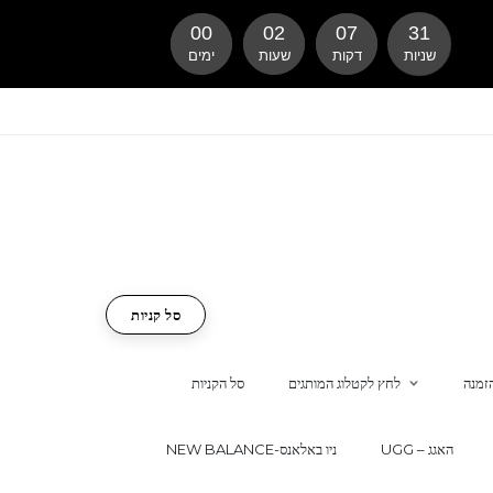
00
02
07
30
שניות
דקות
שעות
ימים
סל קניות
זמנה
לחץ לקטלוג המותגים
סל הקניות
UGG – האגג
NEW BALANCE-ניו באלאנס