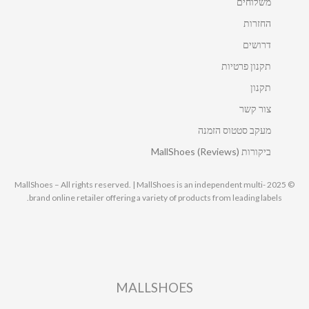
משלוחים
החזרות
דרושים
תקנון פרטיות
תקנון
צור קשר
מעקב סטטוס הזמנה
ביקורות MallShoes (Reviews)
© 2025 MallShoes – All rights reserved. | MallShoes is an independent multi-
brand online retailer offering a variety of products from leading labels.
MALLSHOES