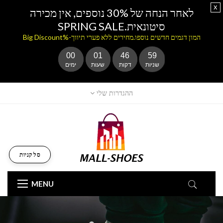
x
לאחר הנחה של 30% נוספים, אין מכירה
סיטונאית.SPRING SALE
המון דגמים חדשים נוספו.מחירים ללא פערי תיווך-%Big Discount
00
01
46
59
שניות
דקות
שעות
ימים
ההגדרות שלי
סל קניות
MENU