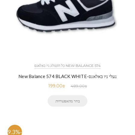
NEW BALANCE 574 כל הקטלוג ניו באלאנס
נעלי ניו באלאנס-New Balance 574 BLACK WHITE
199.00
₪
489.00
₪
בחר מהאפשרויות
-59.3%