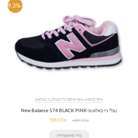
-59.3%
NEW BALANCE 574 כל הקטלוג ניו באלאנס
נעלי ניו באלאנס-New Balance 574 BLACK PINK
199.00
₪
489.00
₪
בחר מהאפשרויות