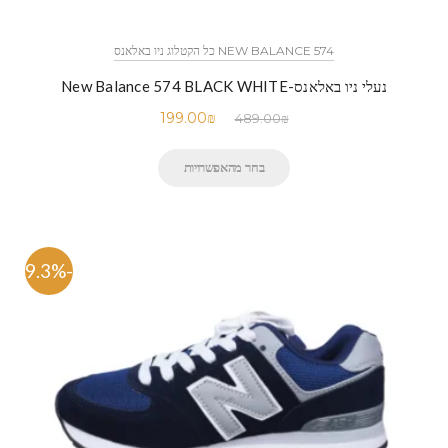
NEW BALANCE 574 כל הקטלוג ניו באלאנס
נעלי ניו באלאנס-New Balance 574 BLACK WHITE
199.00
₪
489.00
₪
בחר מהאפשרויות
-59.3%