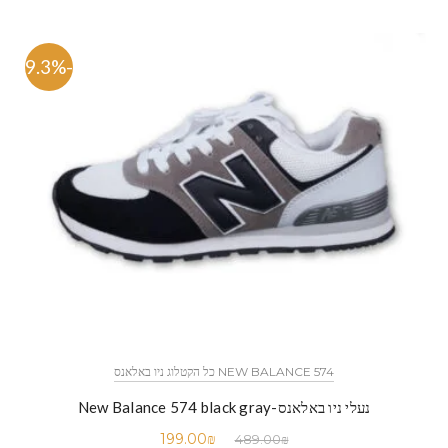
-59.3%
NEW BALANCE 574 כל הקטלוג ניו באלאנס
נעלי ניו באלאנס-New Balance 574 black gray
199.00
₪
489.00
₪