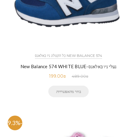
NEW BALANCE 574 כל הקטלוג ניו באלאנס
נעלי ניו באלאנס-New Balance 574 WHITE BLUE
199.00
₪
489.00
₪
בחר מהאפשרויות
-59.3%