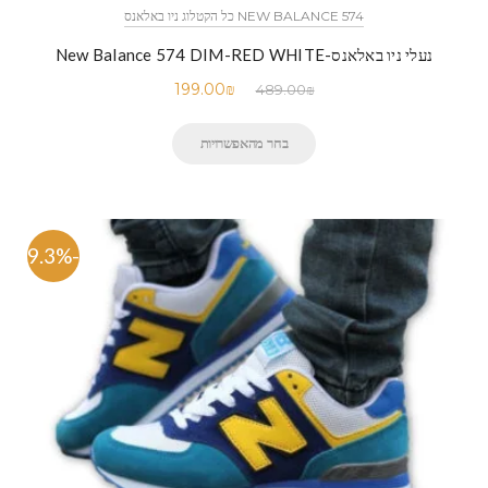
NEW BALANCE 574 כל הקטלוג ניו באלאנס
נעלי ניו באלאנס-New Balance 574 DIM-RED WHITE
199.00
₪
489.00
₪
בחר מהאפשרויות
-59.3%