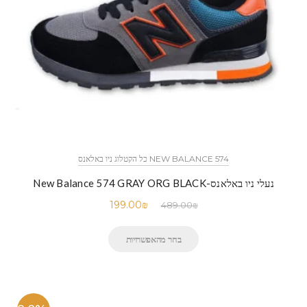
NEW BALANCE 574 כל הקטלוג ניו באלאנס
נעלי ניו באלאנס-New Balance 574 GRAY ORG BLACK
199.00
₪
489.00
₪
בחר מהאפשרויות