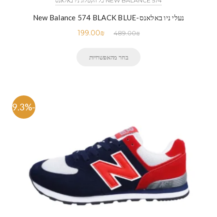
NEW BALANCE 574 כל הקטלוג ניו באלאנס
נעלי ניו באלאנס-New Balance 574 BLACK BLUE
199.00
₪
489.00
₪
בחר מהאפשרויות
-59.3%