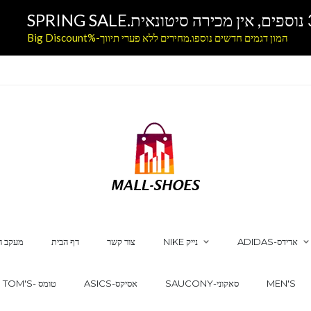
המון דגמים חדשים נוספו.מחירים ללא פערי תיווך-%Big Discount
ADIDAS-אדידס
NIKE נייק
צור קשר
דף הבית
מעקב ה
MEN'S
SAUCONY-סאקוני
ASICS-אסיקס
TOM'S- טומס