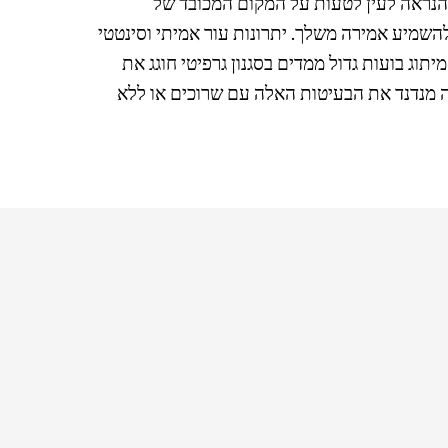
Nike Air More Upte עם המיתוג הייחודי והריפוד הנראה לעין לטעות על המקום המכובד של
השמיע אמירה משלך. יתרונות עור אמיתי וסינטטי
יתוג בועות גדול ממדים בסגנון גרפיטי חוגג את
ה מנדנד את הבעיטות האלה עם שרוכים או ללא