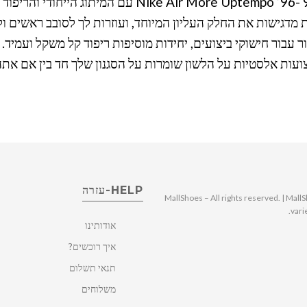
סגנון הכדורסל המעופף הגבוה של שנות ה-80 וה-90 -mpo ’96
מדגישות את החלק העליון המיוחד, ועוזרות לך לסובב ראשים ול
ר עבור חישוקי ביצועים, יחידות מוסיפות ריפוד קל משקל ועמיד. מ
ועות אלסטיות על הלשון שומרות על הסגנון שלך חד בין אם את
HELP-עזרה
© 2025 MallShoes – All rights reserved. | 
vari
אודותינו
איך רוכשים?
תנאי תשלום
משלוחים