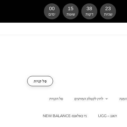
00
15
38
22
שניות
דקות
שעות
ימים
סל קניות
זמנה
לחץ לקטלוג המותגים
סל הקניות
UGG – האגג
NEW BALANCE-ניו באלאנס