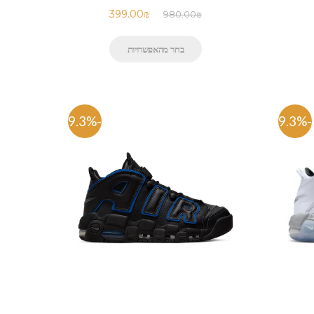
399.00
₪
980.00
₪
בחר מהאפשרויות
-59.3%
-59.3%