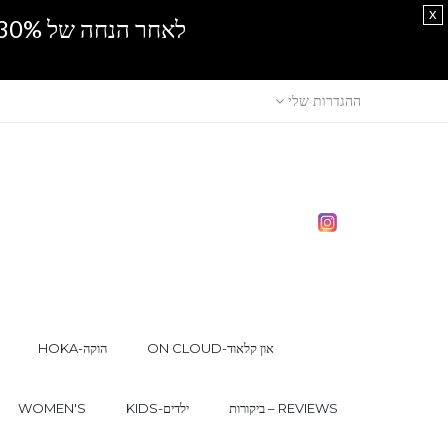
x
לאחר הנחה של 30% נוספים, אין מכירה סיטונאית.SPRING SALE
ההגדרות שלי
ON CLOUD-און קלאוד
HOKA-הוקה
ביקורות – REVIEWS
KIDS-ילדים
WOMEN'S