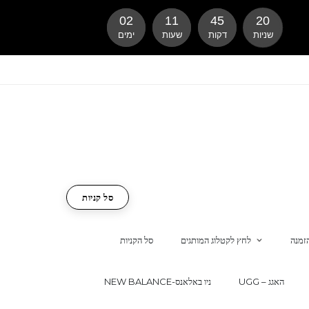
02
11
45
19
שניות
דקות
שעות
ימים
סל קניות
זמנה
לחץ לקטלוג המותגים
סל הקניות
UGG – האגג
NEW BALANCE-ניו באלאנס