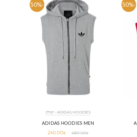
-50%
-50%
ADIDAS HOODIES - קטלוג
ADIDAS HOODIES MEN
A
240.00
₪
480.00
₪