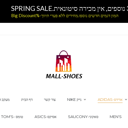
המון דגמים חדשים נוספו.מחירים ללא פערי תיווך-%Big Discount
ADIDAS-אדידס
NIKE נייק
צור קשר
דף הבית
מעקב ה
MEN'S
SAUCONY-סאקוני
ASICS-אסיקס
TOM'S- טומס