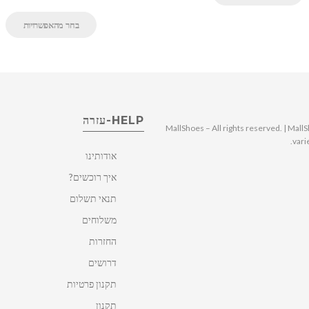
בחר מהאפשרויות
HELP-עזרה
© 2025 MallShoes – All rights reserved. | 
vari
אודותינו
איך רוכשים?
תנאי תשלום
משלוחים
החזרות
דרושים
תקנון פרטיות
תקנון