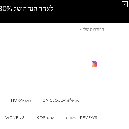
x
לאחר הנחה של 30% נוספים, אין מכירה סיטונאית.SPRING SALE
ההגדרות שלי
ON CLOUD-און קלאוד
HOKA-הוקה
ביקורות – REVIEWS
KIDS-ילדים
WOMEN'S