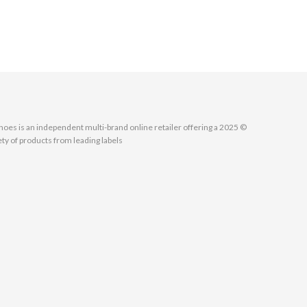
MallShoes is an independent multi-brand online retailer offering a
ety of products from leading labels.