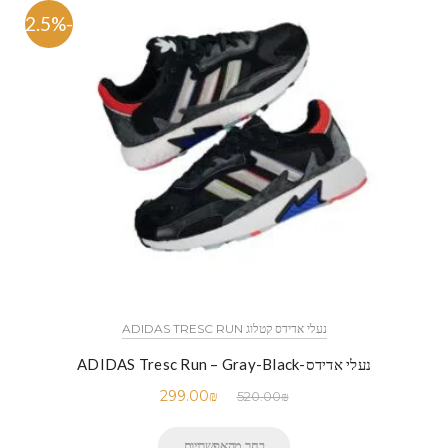
-42.5%
נעלי אדידס קטלוג ADIDAS TRESC RUN
נעלי אדידס-ADIDAS Tresc Run – Gray-Black
299.00
₪
520.00
₪
בחר מהאפשרויות