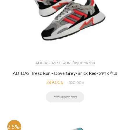
נעלי אדידס קטלוג ADIDAS TRESC RUN
נעלי אדידס-ADIDAS Tresc Run –Dove Grey-Brick Red
299.00
₪
520.00
₪
בחר מהאפשרויות
-42.5%