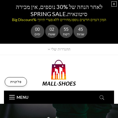
x
לאחר הנחה של 30% נוספים, אין מכירה
סיטונאית.SPRING SALE
המון דגמים חדשים נוספו.מחירים ללא פערי תיווך-%Big Discount
00
02
55
44
שניות
דקות
שעות
ימים
ההגדרות שלי
סל קניות
MENU