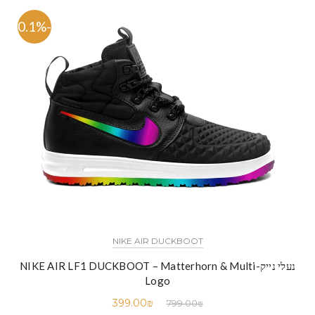
-50.1%
NIKE AIR DUCKBOOT
נעלי נייק-NIKE AIR LF1 DUCKBOOT – Matterhorn & Multi
Logo
399.00
₪
799.00
₪