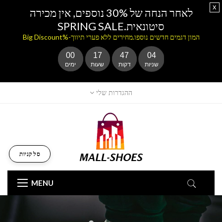
x
לאחר הנחה של 30% נוספים, אין מכירה
סיטונאית.SPRING SALE
המון דגמים חדשים נוספו.מחירים ללא פערי תיווך-%Big Discount
00
17
47
03
שניות
דקות
שעות
ימים
ההגדרות שלי
סל קניות
MENU