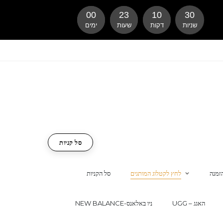
00
23
10
29
שניות
דקות
שעות
ימים
סל קניות
זמנה
לחץ לקטלוג המותגים
סל הקניות
UGG – האגג
NEW BALANCE-ניו באלאנס