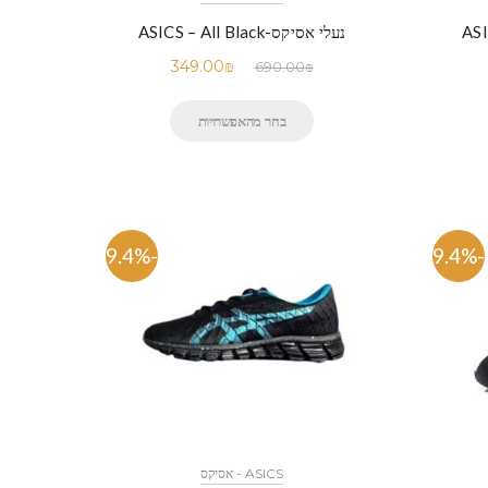
נעלי אסיקס-ASICS – All Black
349.00
₪
690.00
₪
בחר מהאפשרויות
-49.4%
-49.4%
ASICS - אסיקס