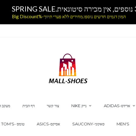
המון דגמים חדשים נוספו.מחירים ללא פערי תיווך-%Big Discount
ADIDAS-אדידס
NIKE נייק
צור קשר
דף הבית
מעקב ה
MEN'S
SAUCONY-סאקוני
ASICS-אסיקס
TOM'S- טומס