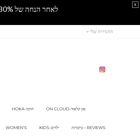
x
לאחר הנחה של 30% נוספים, אין מכירה סיטונאית.SPRING SALE
ההגדרות שלי
ON CLOUD-און קלאוד
HOKA-הוקה
ביקורות – REVIEWS
KIDS-ילדים
WOMEN'S