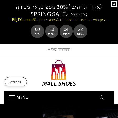
x
לאחר הנחה של 30% נוספים, אין מכירה
סיטונאית.SPRING SALE
המון דגמים חדשים נוספו.מחירים ללא פערי תיווך-%Big Discount
00
13
04
21
שניות
דקות
שעות
ימים
ההגדרות שלי
סל קניות
MENU