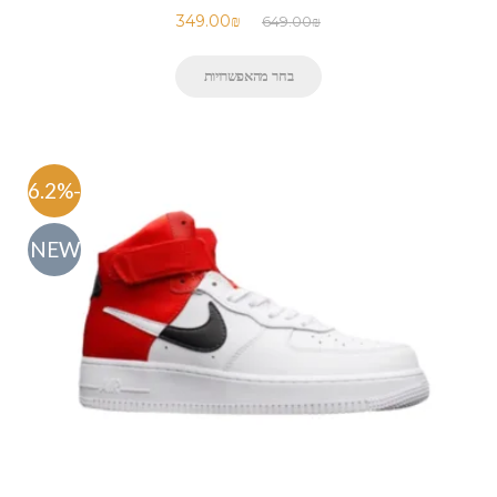
349.00
₪
649.00
₪
בחר מהאפשרויות
-46.2%
NEW