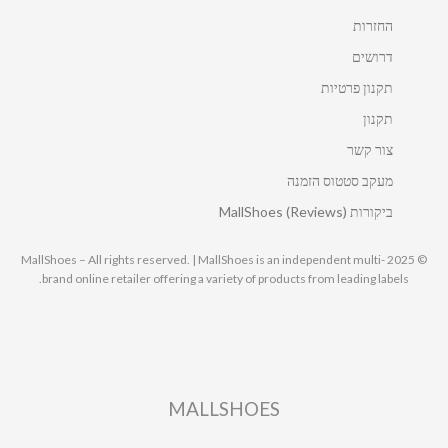
החזרות
דרושים
תקנון פרטיות
תקנון
צור קשר
מעקב סטטוס הזמנה
ביקורות MallShoes (Reviews)
© 2025 MallShoes – All rights reserved. | MallShoes is an independent multi-
brand online retailer offering a variety of products from leading labels.
MALLSHOES