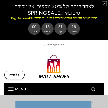
x
לאחר הנחה של 30% נוספים, אין מכירה
סיטונאית.SPRING SALE
המון דגמים חדשים נוספו.מחירים ללא פערי תיווך-%Big Discount
00
18
31
15
שניות
דקות
שעות
ימים
ההגדרות שלי
סל קניות
MENU