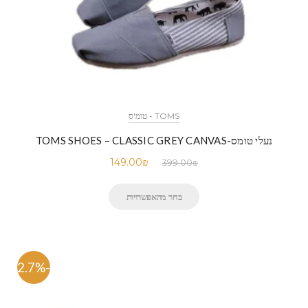
TOMS - טומ'ס
נעלי טומס-TOMS SHOES – CLASSIC GREY CANVAS
149.00
₪
399.00
₪
בחר מהאפשרויות
-62.7%