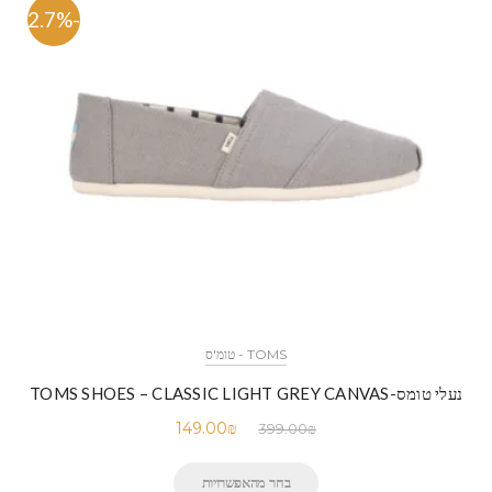
-62.7%
TOMS - טומ'ס
נעלי טומס-TOMS SHOES – CLASSIC LIGHT GREY CANVAS
149.00
₪
399.00
₪
בחר מהאפשרויות