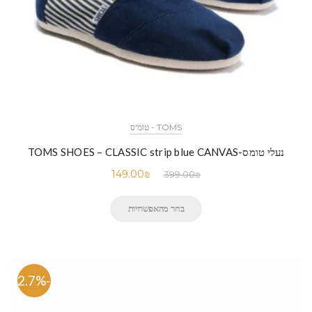
TOMS - טומ'ס
נעלי טומס-TOMS SHOES – CLASSIC strip blue CANVAS
149.00
₪
399.00
₪
בחר מהאפשרויות
-62.7%