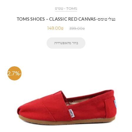
TOMS - טומ'ס
נעלי טומס-TOMS SHOES – CLASSIC RED CANVAS
149.00
₪
399.00
₪
בחר מהאפשרויות
-62.7%