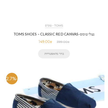
TOMS - טומ'ס
נעלי טומס-TOMS SHOES – CLASSIC RED CANVAS
149.00
₪
399.00
₪
בחר מהאפשרויות
-62.7%