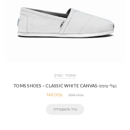
TOMS - טומ'ס
נעלי טומס-TOMS SHOES – CLASSIC WHITE CANVAS
149.00
₪
399.00
₪
בחר מהאפשרויות