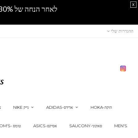
x
לאחר הנחה של 30% נוספים, אין מכירה סיטונאית.SPRING SALE
ההגדרות שלי
HOKA-הוקה
ADIDAS-אדידס
NIKE נייק
צ
MEN'S
SAUCONY-סאקוני
ASICS-אסיקס
TOM'S- טומס