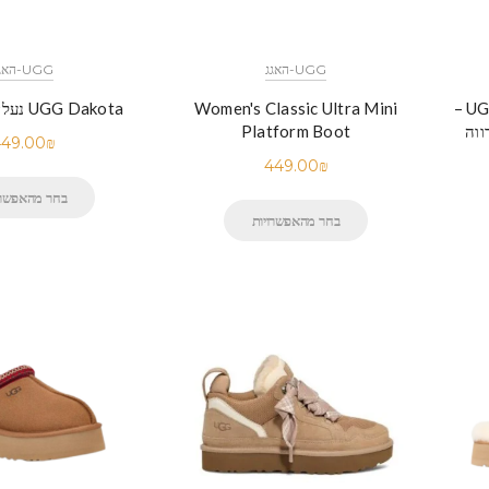
UGG-האגג
UGG-האגג
UGG Plush Lace-Up Platform –
Women's Classic Ultra Mini
UGG Dakota נעלי האג דקוטה
ווה
Platform Boot
49.00
₪
449.00
₪
בחר מהאפשרו
בחר מהאפשרויות