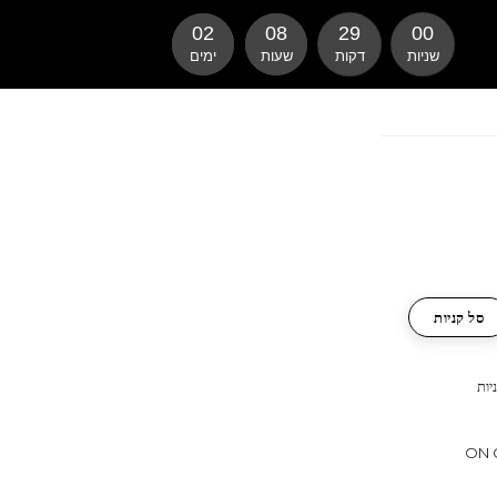
02
08
28
59
שניות
דקות
שעות
ימים
סל קניות
יות