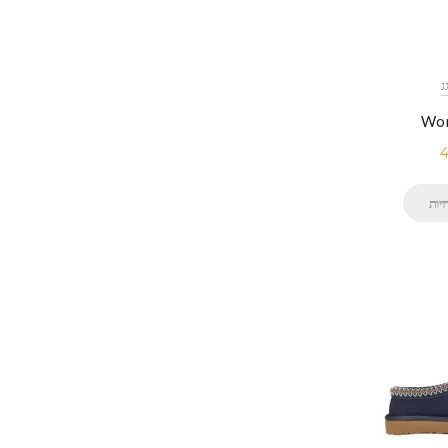
Wom
4
יות