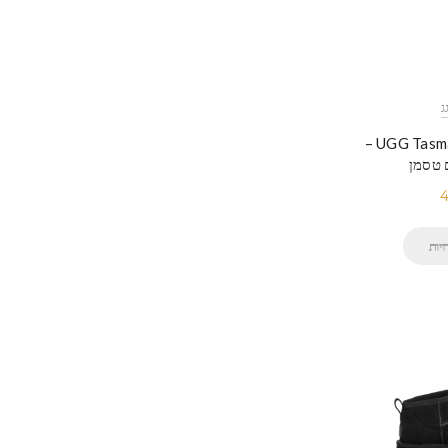
UGG Tasman Cozy Sheepskin –
 טסמן
יות