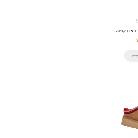
4
יות