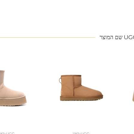
 שם המוצר
UGG-האגג
UGG-האגג