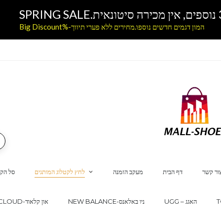
המון דגמים חדשים נוספו.מחירים ללא פערי תיווך-%Big Discount
ור קשר
דף הבית
מעקב הזמנה
לחץ לקטלוג המותגים
סל הקנ
UGG – האגג
NEW BALANCE-ניו באלאנס
ON CLOUD-און קלאוד