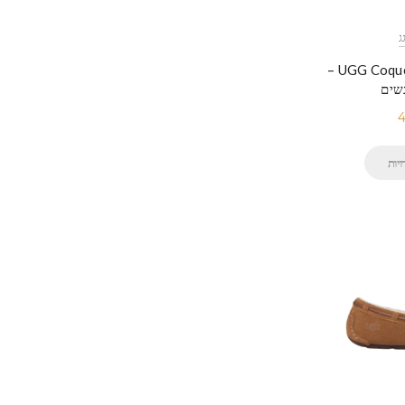
UGG Coquette Cozy Outdoor –
שים
יות