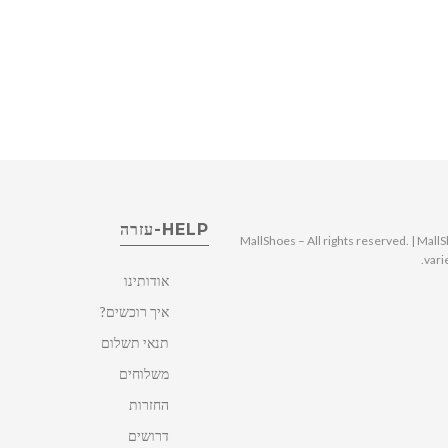
HELP-עזרה
© 2025 MallShoes – All rights reserved. | 
vari
אודותינו
איך רוכשים?
תנאי תשלום
משלוחים
החזרות
דרושים