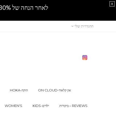
x
לאחר הנחה של 30% נוספים, אין מכירה סיטונאית.SPRING SALE
ההגדרות שלי
ON CLOUD-און קלאוד
HOKA-הוקה
ביקורות – REVIEWS
KIDS-ילדים
WOMEN'S