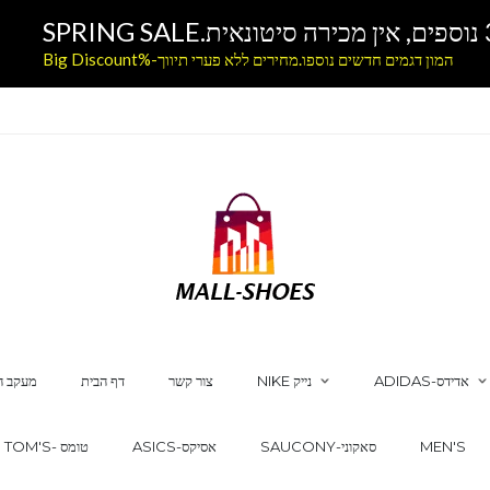
המון דגמים חדשים נוספו.מחירים ללא פערי תיווך-%Big Discount
ADIDAS-אדידס
NIKE נייק
צור קשר
דף הבית
מעקב ה
MEN'S
SAUCONY-סאקוני
ASICS-אסיקס
TOM'S- טומס