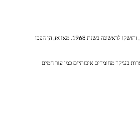
נעלי אדידס Gazelle הן סדרת נעלי ספורט קלאסיות של חברת ההנעלה אדידס. הן ידועות בעיצובן האייקוני והקלאסי, והושקו לראשונה בשנת 1968. מאז אז, הן הפכו
 מיוצרות בעיקר מחומרים איכותיים כמו עור חמים