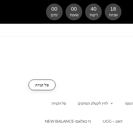
00
00
40
18
שניות
דקות
שעות
ימים
סל קניות
זמנה
לחץ לקטלוג המותגים
סל הקניות
UGG – האגג
NEW BALANCE-ניו באלאנס