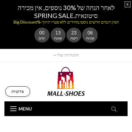
x
לאחר הנחה של 30% נוספים, אין מכירה
סיטונאית.SPRING SALE
המון דגמים חדשים נוספו.מחירים ללא פערי תיווך-%Big Discount
00
13
23
05
שניות
דקות
שעות
ימים
ההגדרות שלי
סל קניות
MENU