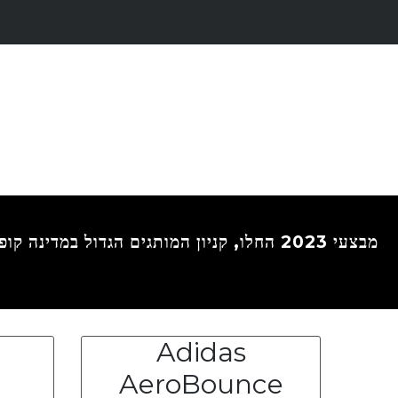
מבצעי
2023 החלו, קניון המותגים הגדול במדינה קופוני ההנחה כלולים כבר במחיר- נלחמים אצלנו ביוקר המחייה ועליית הדולר הנחות מטורפות,
Adidas
AeroBounce