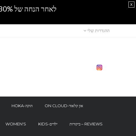
x
לאחר הנחה של 30% נוספים, אין מכירה סיטונאית.SPRING SALE
ההגדרות שלי
ON CLOUD-און קלאוד
HOKA-הוקה
ביקורות – REVIEWS
KIDS-ילדים
WOMEN'S