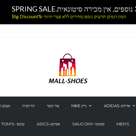
המון דגמים חדשים נוספו.מחירים ללא פערי תיווך-%Big Discount
ADIDAS-אדידס
NIKE נייק
צור קשר
דף הבית
מעקב ה
MEN'S
SAUCONY-סאקוני
ASICS-אסיקס
TOM'S- טומס