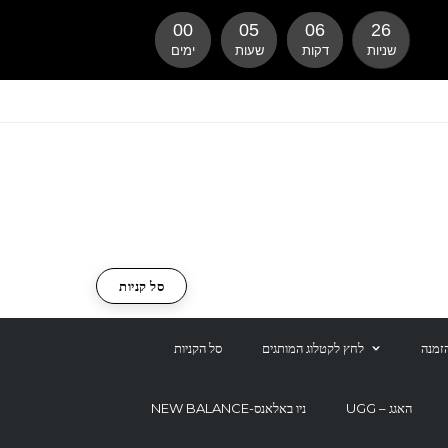
00
05
06
25
שניות
דקות
שעות
ימים
סל קניות
זמנה
לחץ לקטלוג המותגים
סל הקניות
UGG – האגג
NEW BALANCE-ניו באלאנס