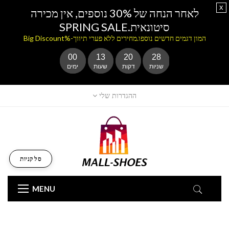
x
לאחר הנחה של 30% נוספים, אין מכירה
סיטונאית.SPRING SALE
המון דגמים חדשים נוספו.מחירים ללא פערי תיווך-%Big Discount
00
13
20
27
שניות
דקות
שעות
ימים
ההגדרות שלי
סל קניות
MENU