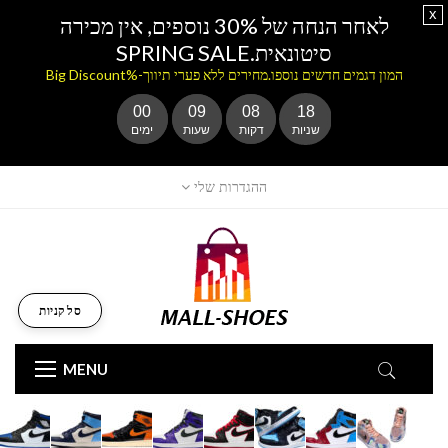
x
לאחר הנחה של 30% נוספים, אין מכירה
סיטונאית.SPRING SALE
המון דגמים חדשים נוספו.מחירים ללא פערי תיווך-%Big Discount
00
09
08
17
שניות
דקות
שעות
ימים
ההגדרות שלי
סל קניות
MENU