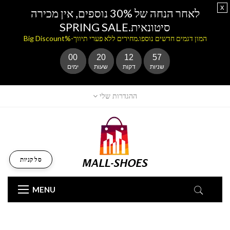
x
לאחר הנחה של 30% נוספים, אין מכירה
סיטונאית.SPRING SALE
המון דגמים חדשים נוספו.מחירים ללא פערי תיווך-%Big Discount
00
20
12
55
שניות
דקות
שעות
ימים
ההגדרות שלי
סל קניות
MENU