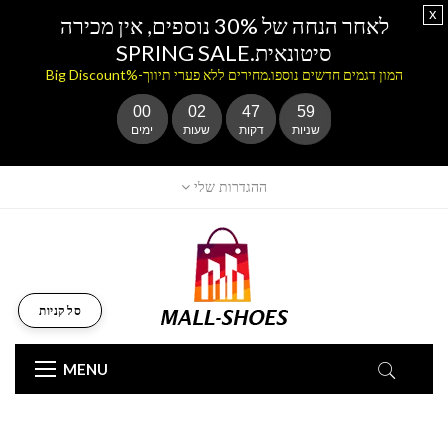
x
לאחר הנחה של 30% נוספים, אין מכירה
סיטונאית.SPRING SALE
המון דגמים חדשים נוספו.מחירים ללא פערי תיווך-%Big Discount
00
02
47
58
שניות
דקות
שעות
ימים
ההגדרות שלי
סל קניות
MENU