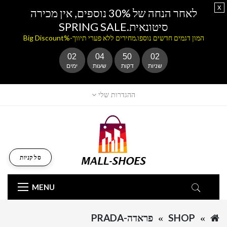
x
לאחר הנחה של 30% נוספים, אין מכירה
סיטונאית.SPRING SALE
המון דגמים חדשים נוספו.מחירים ללא פערי תיווך-%Big Discount
02
04
50
02
שניות
דקות
שעות
ימים
ההגדרות שלי
סל קניות
MENU
SHOP
פראדה-PRADA