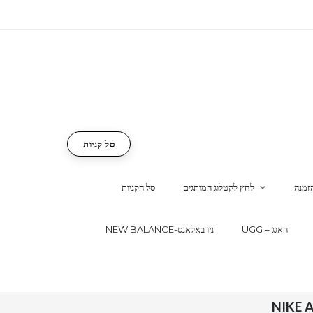
סל קניות
זמנה
לחץ לקטלוג המותגים
סל הקניות
UGG – האגג
NEW BALANCE-ניו באלאנס