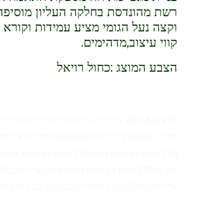
רשת מהונדסת בחלקה העליון מוסיפה
וקצה נעל הגומי מציע עמידות וקורא
קווי עיצוב,מדהימים.
הצבע המוצג :כחול רויאל
black nike air max 270 kids nike air max 270
אייר מקס 270 זאפ נייק אייר מקס 270 לבן נייק אייר מקס 270 לבנות נייק אייר מקס 270 ריאקט Nike air max 270 זאפ