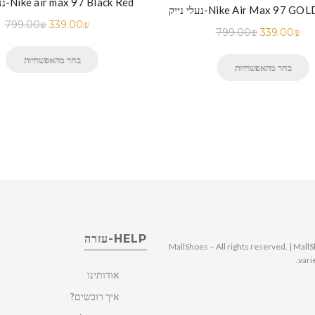
נעלי נייק-Nike air max 97 Black Red
Nike Air Max 97 GOLD WHITE
799.00
₪
339.00
₪
799.00
₪
339.00
₪
בחר מהאפשרויות
בחר מהאפשרויות
HELP-עזרה
© 2025 MallShoes – All rights reserved. | 
vari
אודותינו
איך רוכשים?