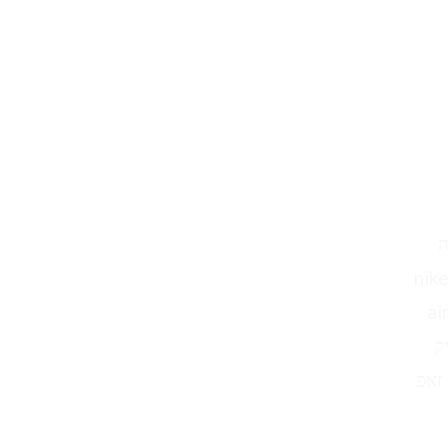
לט nike outlet ONLINE חיפה
nike ai
ai
ייר מקס 270 נשים נייק