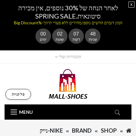
x
לאחר הנחה של 30% נוספים, אין מכירה
סיטונאית.SPRING SALE
המון דגמים חדשים נוספו.מחירים ללא פערי תיווך-%Big Discount
00
02
07
48
שניות
דקות
שעות
ימים
ההגדרות שלי
סל קניות
MENU
SHOP
BRAND
NIKE-נייק