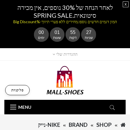
x
לאחר הנחה של 30% נוספים, אין מכירה
סיטונאית.SPRING SALE
המון דגמים חדשים נוספו.מחירים ללא פערי תיווך-%Big Discount
00
01
55
27
שניות
דקות
שעות
ימים
ההגדרות שלי
סל קניות
MENU
SHOP
BRAND
NIKE-נייק