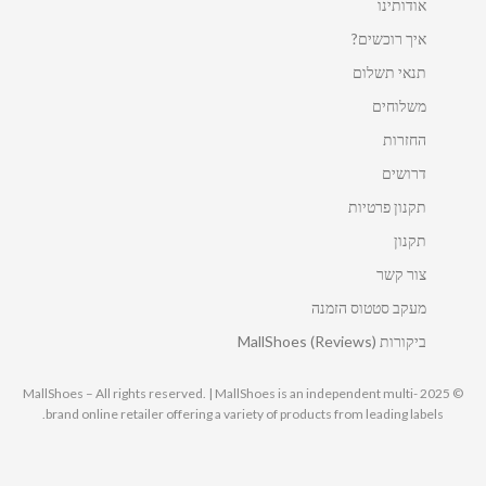
אודותינו
איך רוכשים?
תנאי תשלום
משלוחים
החזרות
דרושים
תקנון פרטיות
תקנון
צור קשר
מעקב סטטוס הזמנה
ביקורות MallShoes (Reviews)
© 2025 MallShoes – All rights reserved. | MallShoes is an independent multi-
brand online retailer offering a variety of products from leading labels.