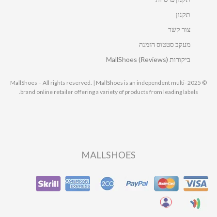
תקנון
צור קשר
מעקב סטטוס הזמנה
ביקורות MallShoes (Reviews)
© 2025 MallShoes – All rights reserved. | MallShoes is an independent multi-
brand online retailer offering a variety of products from leading labels.
MALLSHOES