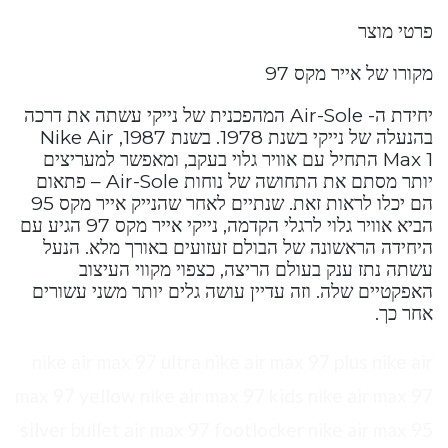
פרטי מוצר
מקורו של אייר מקס 97
יחידת ה- Air-Sole המהפכנית של נייקי עשתה את דרכה
בהנעלה של נייקי בשנת 1978. בשנת 1987, Nike Air
Max 1 התחיל עם אוויר גלוי בעקב, ומאפשר למעריצים
יותר מסתם את התחושה של נוחות Air-Sole – פתאום
הם יכלו לראות זאת. שנתיים לאחר שהנייק אייר מקס 95
הביא אוויר גלוי לרגלי הקדמה, נייקי אייר מקס 97 הגיע עם
היחידה הראשונה של הבולם זעזועים באורך מלא. הנעל
עשתה נתז ענק בעולם הריצה, כצפוי מקווי העיצוב
האפקטיים שלה. וזה עדיין עושה גלים יותר משני עשורים
אחר כך.
nike air max 97 ultra nike air max 97 plus nike air
max 97 yellow nike air max 97 kids nike air max 97
silver bullet air max 97 footlocker nike air max 95