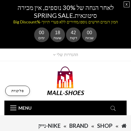
x
לאחר הנחה של 30% נוספים, אין מכירה
סיטונאית.SPRING SALE
המון דגמים חדשים נוספו.מחירים ללא פערי תיווך-%Big Discount
00
18
41
59
שניות
דקות
שעות
ימים
ההגדרות שלי
סל קניות
MENU
SHOP
BRAND
NIKE-נייק