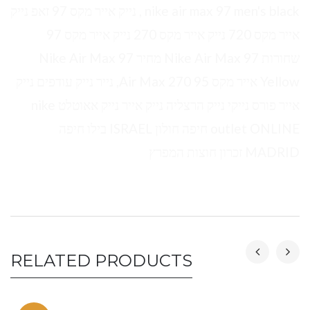
nike air max 97 men's black , נייק אייר מקס 97 זאפ נייק
אייר מקס 720 נייק אייר מקס 270 נייק אייר מקס 97
שחורות Nike Air Max 97 מחיר Nike Air Max 97
Yellow אייר מקס 95 Air Max 270, נייר נייק עודפים נייק
אייר פורס נייקי נייק הרצליה נייק אייר נייק אאוטלט nike
outlet ONLINE חיפה חולון ISRAEL בילו חיפה
MADRID זכרון חוצות המפרץ
RELATED PRODUCTS