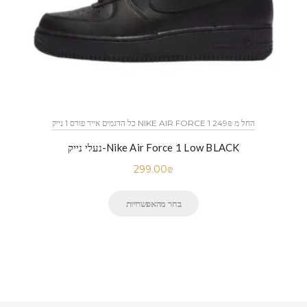
כל הדגמים אייר פורס 1 נייק NIKE AIR FORCE 1 החל מ 249₪
נעלי נייק-Nike Air Force 1 Low BLACK
299.00
₪
בחר מהאפשרויות