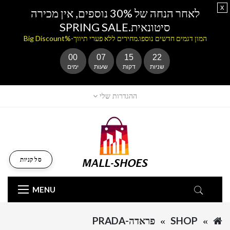
x
לאחר הנחה של 30% נוספים, אין מכירה
סיטונאית.SPRING SALE
המון דגמים חדשים נוספו.מחירים ללא פערי תיווך-%Big Discount
00
07
15
21
שניות
דקות
שעות
ימים
ההגדרות שלי
סל קניות
MENU
SHOP
פראדה-PRADA