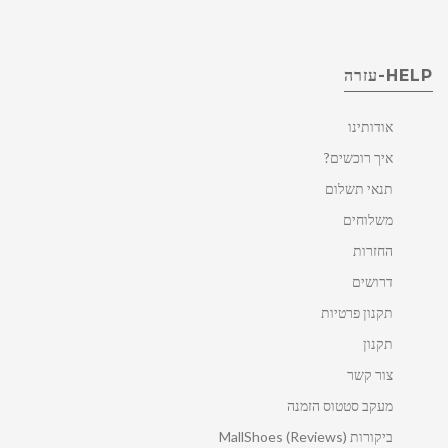
HELP-עזרה
אודותינו
איך רוכשים?
תנאי תשלום
משלוחים
החזרות
דרושים
תקנון פרטיות
תקנון
צור קשר
מעקב סטטוס הזמנה
ביקורות MallShoes (Reviews)