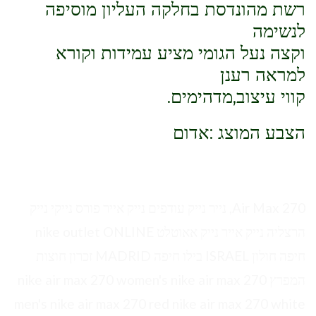
רשת מהונדסת בחלקה העליון מוסיפה
לנשימה
וקצה נעל הגומי מציע עמידות וקורא
למראה רענן
קווי עיצוב,מדהימים.
הצבע המוצג :אדום
Air Max 270, נייר נייק עודפים נייק אייר פורס נייקי נייק
הרצליה נייק אייר נייק אאוטלט nike outlet ONLINE
חיפה חולון ISRAEL בילו חיפה MADRID זכרון חוצות
המפרץ nike air max 270 women's nike air max 270
men's nike air max 270 red nike air max 270 white