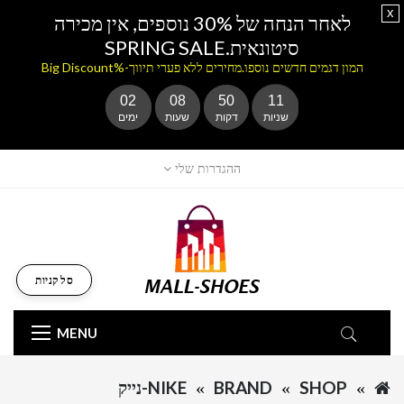
x
לאחר הנחה של 30% נוספים, אין מכירה
סיטונאית.SPRING SALE
המון דגמים חדשים נוספו.מחירים ללא פערי תיווך-%Big Discount
02
08
50
11
שניות
דקות
שעות
ימים
ההגדרות שלי
סל קניות
MENU
SHOP
BRAND
NIKE-נייק