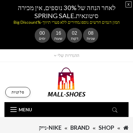
x
לאחר הנחה של 30% נוספים, אין מכירה
סיטונאית.SPRING SALE
המון דגמים חדשים נוספו.מחירים ללא פערי תיווך-%Big Discount
00
16
02
08
שניות
דקות
שעות
ימים
ההגדרות שלי
סל קניות
MENU
SHOP
BRAND
NIKE-נייק