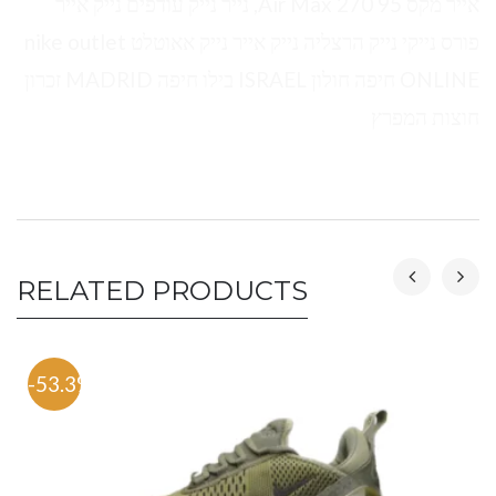
אייר מקס 95 Air Max 270, נייר נייק עודפים נייק אייר
פורס נייקי נייק הרצליה נייק אייר נייק אאוטלט nike outlet
ONLINE חיפה חולון ISRAEL בילו חיפה MADRID זכרון
חוצות המפרץ
RELATED PRODUCTS
-53.3%