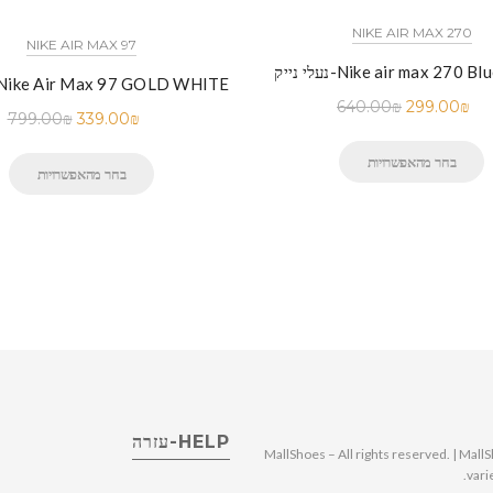
NIKE AIR MAX 270
NIKE AIR MAX 97
Nike air max 270 Blue Royal
נעלי נייק-ike Air Max 97 GOLD WHITE
640.00
₪
299.00
₪
799.00
₪
339.00
₪
בחר מהאפשרויות
בחר מהאפשרויות
HELP-עזרה
© 2025 MallShoes – All rights reserved. | 
vari