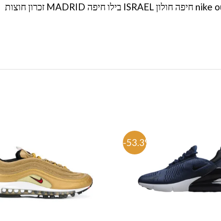
נייק הרצליה נייק אייר נייק אאוטלט nike outlet ONLINE חיפה חולון ISRAEL בילו חיפה MADRID זכרון חוצות
%
-53.3%