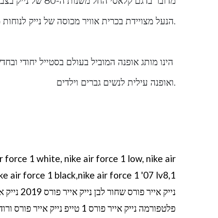
מדובר בדגם קלאסי החל משנות ה-80 של נייק בצבע צהוב זוהר רענן
.הנעל מצויידת בכרית אוויר מכוסה של נייק לנוחות
הינו מותג אופנה המוביל בעולם בסטייל יחודי ובחד
.ואופנה עילית לנשים גברים וילדים
r force 1 white, nike air force 1 low, nike air
נייק אייר 