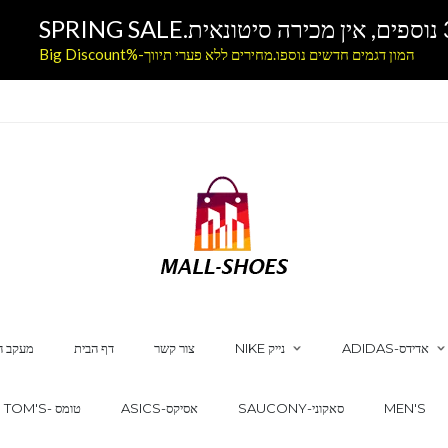
המון דגמים חדשים נוספו.מחירים ללא פערי תיווך-%Big Discount
ADIDAS-אדידס
NIKE נייק
צור קשר
דף הבית
מעקב ה
MEN'S
SAUCONY-סאקוני
ASICS-אסיקס
TOM'S- טומס