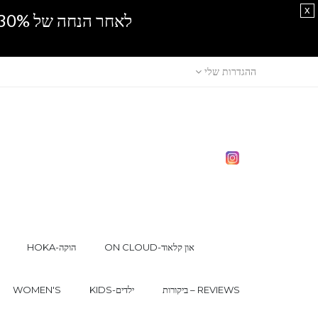
x
לאחר הנחה של 30% נוספים, אין מכירה סיטונאית.SPRING SALE
ההגדרות שלי
ON CLOUD-און קלאוד
HOKA-הוקה
ביקורות – REVIEWS
KIDS-ילדים
WOMEN'S