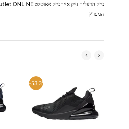
המפרץ
-53.3%
-53.