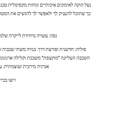
כך שתוכל להעניק לך ולאפשר לך להגשים את המטרו
גפה: עשויה מיחידת לייקרה שלמ
אנרגיה מירבית ועוצמתית. עיצוב ה- META ROCKER ה
רוצו בכייף