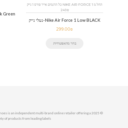
כל הדגמים אייר פורס 1 נייק NIKE AIR FORCE 1 החל מ
249₪
נעלי נייק-
נעלי נייק-Nike Air Force 1 Low BLACK
299.00
₪
בחר מהאפשרויות
MallShoes is an independent multi-brand online retailer offering a
ety of products from leading labels.