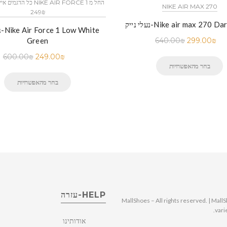
NIKE AIR MAX 270
249₪
Nike air max 270 Dark Green
נע
Green
640.00
₪
299.00
₪
600.00
₪
249.00
₪
בחר מהאפשרויות
בחר מהאפשרויות
HELP-עזרה
© 2025 MallShoes – All rights reserved. | 
vari
אודותינו