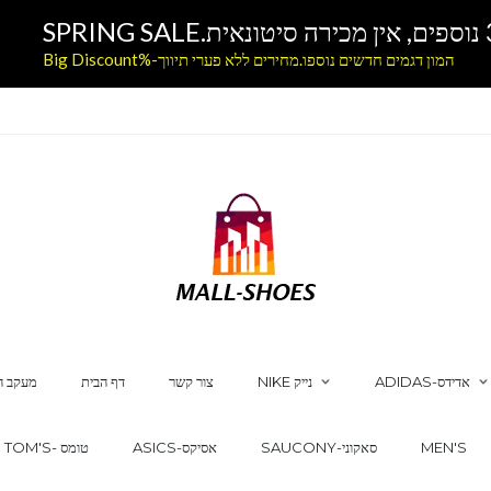
המון דגמים חדשים נוספו.מחירים ללא פערי תיווך-%Big Discount
ADIDAS-אדידס
NIKE נייק
צור קשר
דף הבית
מעקב ה
MEN'S
SAUCONY-סאקוני
ASICS-אסיקס
TOM'S- טומס