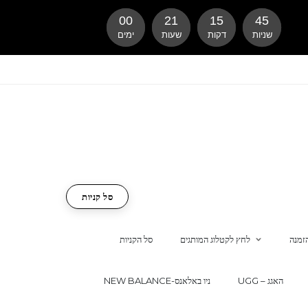
00
21
15
44
שניות
דקות
שעות
ימים
סל קניות
זמנה
לחץ לקטלוג המותגים
סל הקניות
UGG – האגג
NEW BALANCE-ניו באלאנס