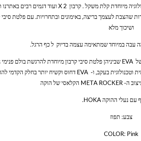
נעל הוקה לאימונים איכותיים ונוחות מקסימלית טכנולוגיה מיוחדת קלת משקל . קרבון X 2 ועוד דגמים 
ת שהצבת לעצמך בריצה, באימונים ובתחרויות. עם פלטת סיבי ק
ושיכוך מלא
ה עבה במיוחד שמתאימה עצמה בדיוק ל כף הרגל.
סוליה: חדשנית ופורצת דרך. בנויה משתי שכבות של EVA שביניהן פלטת סיבי קרבון מיוחדת להרגשת בולם פנימי
השכבה העליונה "מוקצפת" משככת וקלילה ארגונומית וטכנולוגית בעקב, ו- EVA דחוס וקשיח יותר בחלק 
קלאסי של הוקה
 עם נעלי ההוקה HOKA.
צבע: תפוז
COLOR: Pink