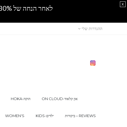
x
לאחר הנחה של 30% נוספים, אין מכירה סיטונאית.SPRING SALE
ההגדרות שלי
ON CLOUD-און קלאוד
HOKA-הוקה
ביקורות – REVIEWS
KIDS-ילדים
WOMEN'S