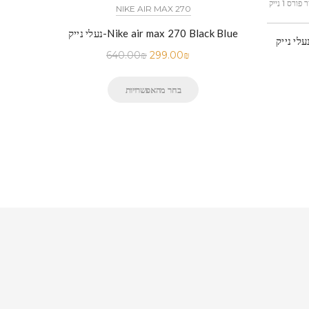
כל הדגמים אייר פורס 1 נייק NIKE AIR FORCE 1 החל מ
NIKE AIR MAX 270
נעלי נייק-Nike air max 270 Black Blue
לי נייק-Nike Air Force 1 Low White
640.00
₪
299.00
₪
בחר מהאפשרויות