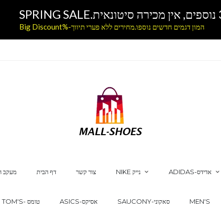
המון דגמים חדשים נוספו.מחירים ללא פערי תיווך-%Big Discount
ADIDAS-אדידס
NIKE נייק
צור קשר
דף הבית
מעקב ה
MEN'S
SAUCONY-סאקוני
ASICS-אסיקס
TOM'S- טומס