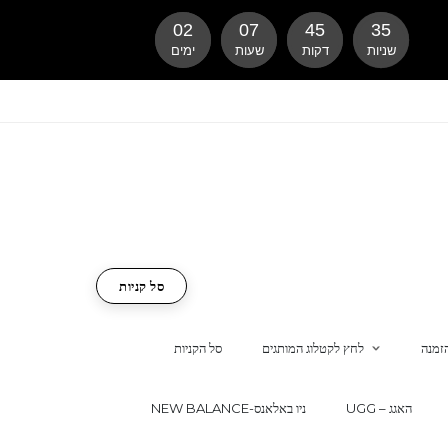
02
07
45
34
שניות
דקות
שעות
ימים
סל קניות
זמנה
לחץ לקטלוג המותגים
סל הקניות
UGG – האגג
NEW BALANCE-ניו באלאנס