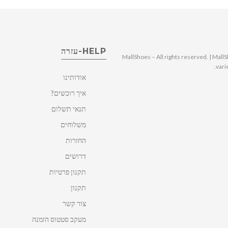
HELP-עזרה
© 2025 MallShoes – All rights reserved. | 
vari
אודותינו
איך רוכשים?
תנאי תשלום
משלוחים
החזרות
דרושים
תקנון פרטיות
תקנון
צור קשר
מעקב סטטוס הזמנה