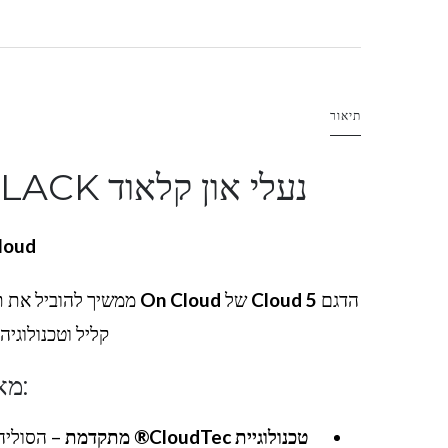
תיאור
נעלי און קלאוד
LACK
Cloud 5 – On Cloud נעלי
הדגם
Cloud 5
של
On Cloud
ממשיך להוביל את תח
קליל וטכנולוגי
:מא
טכנולוגיית CloudTec® מתקדמת
– הסוליה 