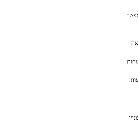
אפשר
אה
וחות
עות,
יין