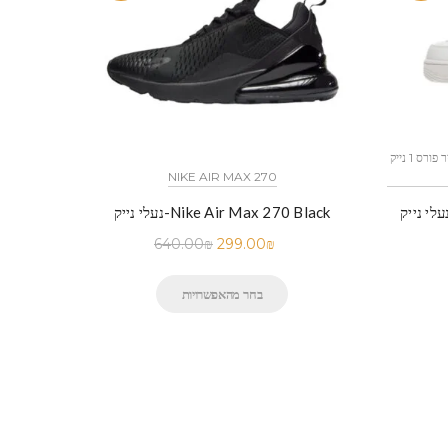
כל הדגמים אייר פורס 1 נייק NIKE AIR FORCE 1 החל מ
NIKE AIR MAX 270
לי נייק-Nike Air Force 1 Low White
נעלי נייק-Nike Air Max 270 Black
640.00
₪
299.00
₪
בחר מהאפשרויות