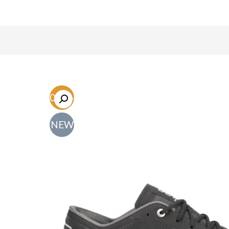
-60.3%
NEW