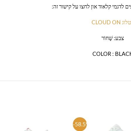
ם לדגמי קלאוד און לחצו על קישור זה:
ג CLOUD ON
צבע: שָׁחוֹר
COLOR : BLAC
%
-58.5%