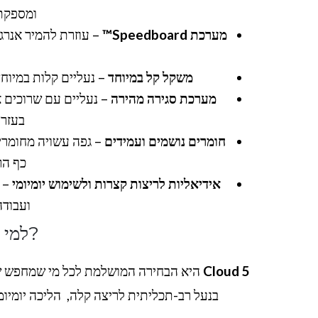
ומספקת 
מערכת Speedboard™
– עוזרת להמיר אנרג
משקל קל במיוחד
– נעליים קלות במיוח
מערכת סגירה מהירה
– נעליים עם שרוכים 
בעזרת
חומרים נושמים ועמידים
– גפה עשויה מחומרי
כף הר
אידיאליות לריצות קצרות ולשימוש יומיומי
ועבודה
?למי 
Cloud 5
היא הבחירה המושלמת לכל מי שמחפש שילו
בנעל רב-תכליתית לריצה קלה, הליכה יומיומ