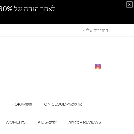
x
לאחר הנחה של 30% נוספים, אין מכירה סיטונאית.SPRING SALE
ההגדרות שלי
ON CLOUD-און קלאוד
HOKA-הוקה
ביקורות – REVIEWS
KIDS-ילדים
WOMEN'S