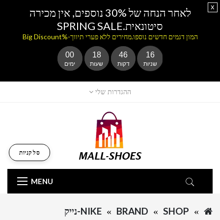
x
לאחר הנחה של 30% נוספים, אין מכירה
סיטונאית.SPRING SALE
המון דגמים חדשים נוספו.מחירים ללא פערי תיווך-%Big Discount
00
18
46
16
שניות
דקות
שעות
ימים
ההגדרות שלי
סל קניות
MENU
SHOP
BRAND
NIKE-נייק