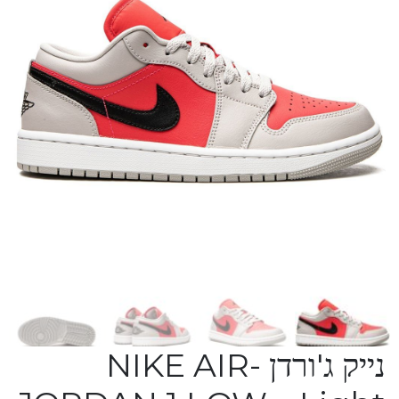
נייק ג'ורדן -NIKE AIR