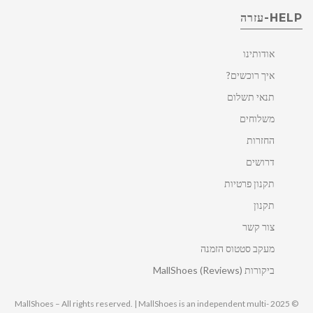
HELP-עזרה
אודותינו
איך רוכשים?
תנאי תשלום
משלוחים
החזרות
דרושים
תקנון פרטיות
תקנון
צור קשר
מעקב סטטוס הזמנה
ביקורות MallShoes (Reviews)
© 2025 MallShoes – All rights reserved. | MallShoes is an independent multi-