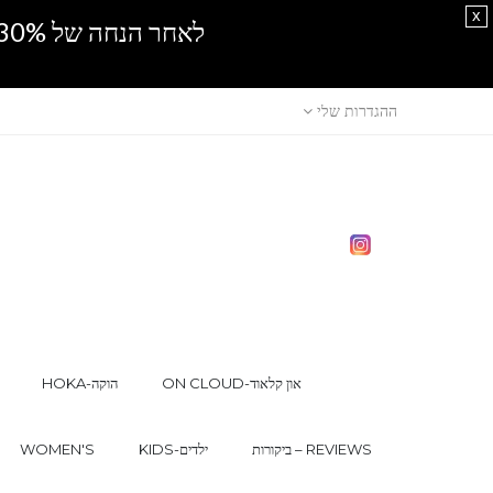
x
לאחר הנחה של 30% נוספים, אין מכירה סיטונאית.SPRING SALE
ההגדרות שלי
ON CLOUD-און קלאוד
HOKA-הוקה
ביקורות – REVIEWS
KIDS-ילדים
WOMEN'S