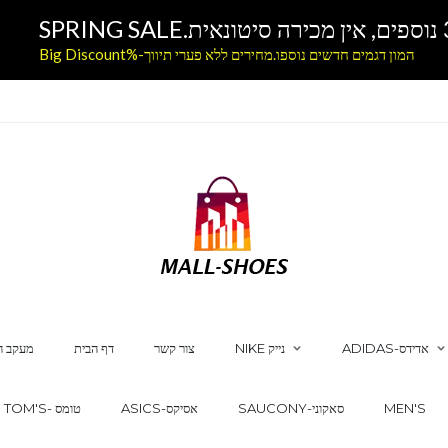
המון דגמים חדשים נוספו.מחירים ללא פערי תיווך-%Big Discount
ADIDAS-אדידס
NIKE נייק
צור קשר
דף הבית
מעקב ה
MEN'S
SAUCONY-סאקוני
ASICS-אסיקס
TOM'S- טומס