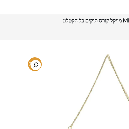
לוג
-77%