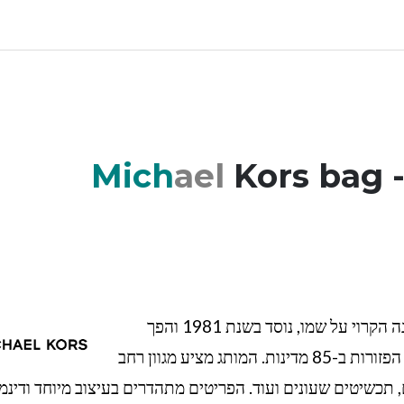
Mich
ael
Kors bag 
תיק בקו אביזרי יוקרה של מייקל קורס הוא בית האופנה הקרוי על שמו, נוסד בשנת 1981 והפך
למותג בעל השפעה גלובלית עם יותר מ-500 חנויות הפזורות ב-85 מדינות. המותג מציע מגוון רחב
ם, תכשיטים שעונים ועוד. הפריטים מתהדרים בעיצוב מיוחד ודינמי