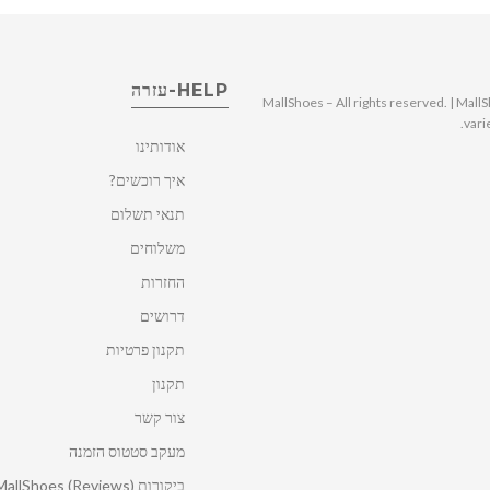
HELP-עזרה
© 2025 MallShoes – All rights reserved. | 
vari
אודותינו
איך רוכשים?
תנאי תשלום
משלוחים
החזרות
דרושים
תקנון פרטיות
תקנון
צור קשר
מעקב סטטוס הזמנה
ביקורות MallShoes (Reviews)