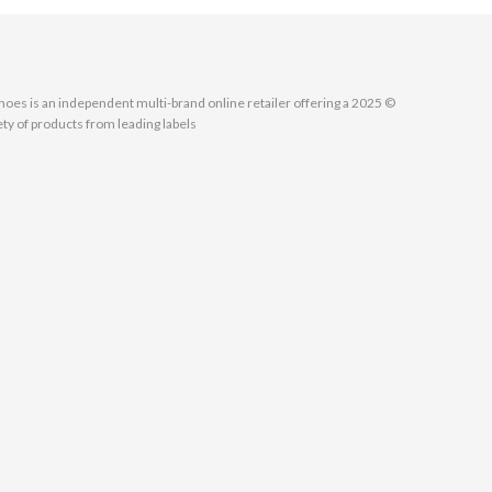
MallShoes is an independent multi-brand online retailer offering a
ety of products from leading labels.