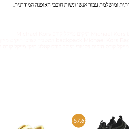
תית ומושלמת עבור אנשי ונשות חובבי האופנה המודרנית.
Michael Kors bags Outlet Michael kors Michael KORS תיקים מייקל קורס Michael Kors
backpack Michael Kors Bag Michael Kors sale Michael Kors watch המשביר לצרכן תיקים מ
ורס מייקל קורס תיק גב מייקל קורס תיקים 2020 מייקל קורס תיקים פקטורי מייקל קורס קטלוג תיקי מייקל קורס
%
-57.6%