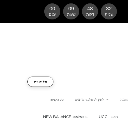
00
09
48
32
שניות
דקות
שעות
ימים
סל קניות
זמנה
לחץ לקטלוג המותגים
סל הקניות
UGG – האגג
NEW BALANCE-ניו באלאנס