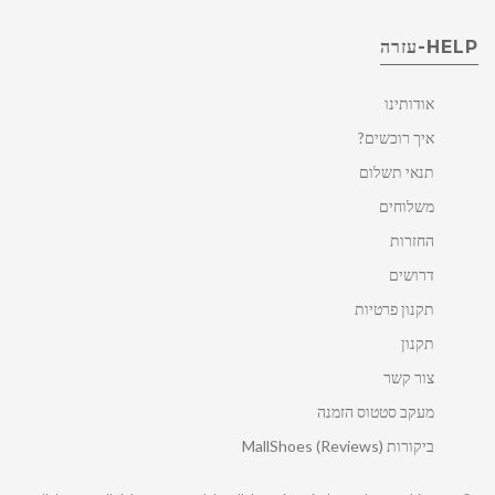
HELP-עזרה
אודותינו
איך רוכשים?
תנאי תשלום
משלוחים
החזרות
דרושים
תקנון פרטיות
תקנון
צור קשר
מעקב סטטוס הזמנה
ביקורות MallShoes (Reviews)