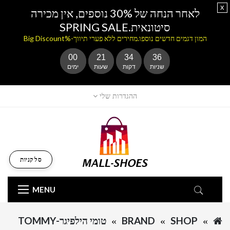
x
לאחר הנחה של 30% נוספים, אין מכירה
סיטונאית.SPRING SALE
המון דגמים חדשים נוספו.מחירים ללא פערי תיווך-%Big Discount
00
21
34
36
שניות
דקות
שעות
ימים
ההגדרות שלי
סל קניות
MENU
SHOP
BRAND
טומי הילפיגר-TOMMY