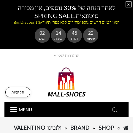
x
לאחר הנחה של 30% נוספים, אין מכירה
סיטונאית.SPRING SALE
המון דגמים חדשים נוספו.מחירים ללא פערי תיווך-%Big Discount
02
14
45
22
שניות
דקות
שעות
ימים
ההגדרות שלי
סל קניות
MENU
SHOP
BRAND
ולנטינו-VALENTINO