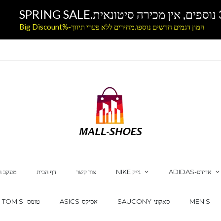
המון דגמים חדשים נוספו.מחירים ללא פערי תיווך-%Big Discount
ADIDAS-אדידס
NIKE נייק
צור קשר
דף הבית
מעקב ה
MEN'S
SAUCONY-סאקוני
ASICS-אסיקס
TOM'S- טומס