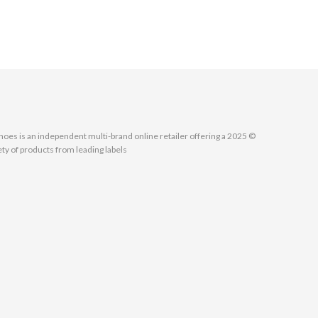
MallShoes is an independent multi-brand online retailer offering a
ety of products from leading labels.