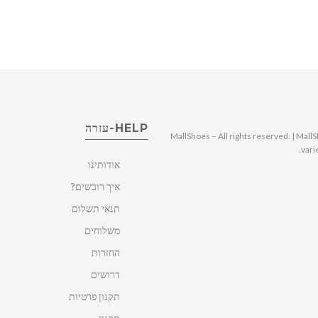
HELP-עזרה
© 2025 MallShoes – All rights reserved. | 
vari
אודותינו
איך רוכשים?
תנאי תשלום
משלוחים
החזרות
דרושים
תקנון פרטיות