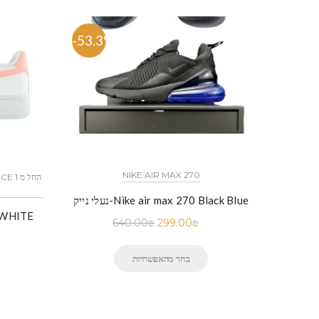
-53.3%
-53.
NIKE AIR MAX 270
N
נעלי נייק-Nike air max 270 Black Blue
640.00
₪
299.00
₪
בחר מהאפשרויות