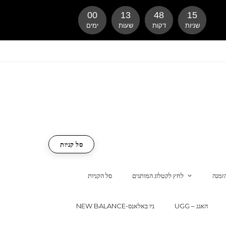
00
13
48
14
שניות
דקות
שעות
ימים
סל קניות
זמנה
לחץ לקטלוג המותגים
סל הקניות
UGG – האגג
NEW BALANCE-ניו באלאנס