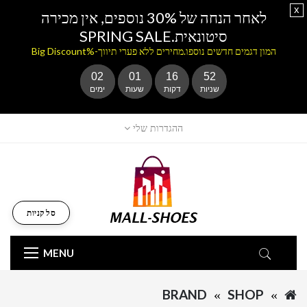
x
לאחר הנחה של 30% נוספים, אין מכירה
סיטונאית.SPRING SALE
המון דגמים חדשים נוספו.מחירים ללא פערי תיווך-%Big Discount
02
01
16
51
שניות
דקות
שעות
ימים
ההגדרות שלי
סל קניות
MENU
BRAND
SHOP