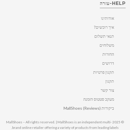
HELP-עזרה
אודותינו
איך רוכשים?
תנאי תשלום
משלוחים
החזרות
דרושים
תקנון פרטיות
תקנון
צור קשר
מעקב סטטוס הזמנה
ביקורות MallShoes (Reviews)
© 2025 MallShoes – All rights reserved. | MallShoes is an independent multi-
brand online retailer offering a variety of products from leading labels.