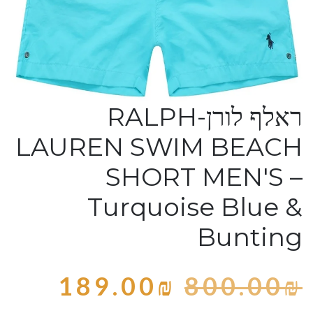
ראלף לורן-RALPH
LAUREN SWIM BEACH
SHORT MEN'S –
Turquoise Blue &
Bunting
189.00
₪
800.00
₪