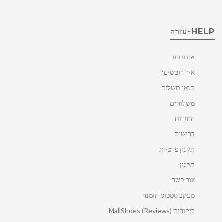
HELP-עזרה
אודותינו
איך רוכשים?
תנאי תשלום
משלוחים
החזרות
דרושים
תקנון פרטיות
תקנון
צור קשר
מעקב סטטוס הזמנה
ביקורות MallShoes (Reviews)