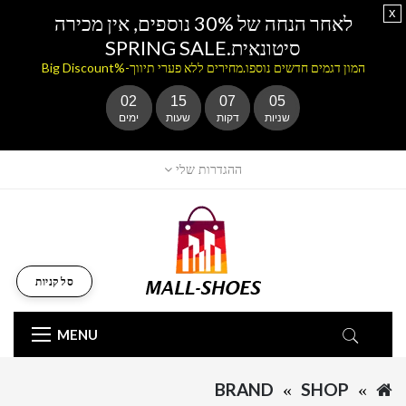
x
לאחר הנחה של 30% נוספים, אין מכירה
סיטונאית.SPRING SALE
המון דגמים חדשים נוספו.מחירים ללא פערי תיווך-%Big Discount
02
15
07
05
שניות
דקות
שעות
ימים
ההגדרות שלי
סל קניות
MENU
BRAND
SHOP