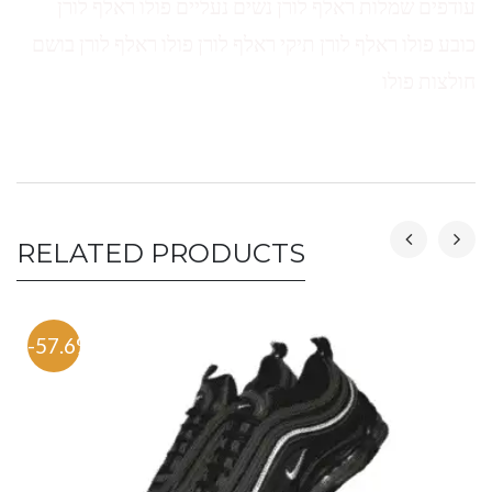
עודפים שמלות ראלף לורן נשים נעליים פולו ראלף לורן
כובע פולו ראלף לורן תיקי ראלף לורן פולו ראלף לורן בושם
חולצות פולו
RELATED PRODUCTS
-57.6%