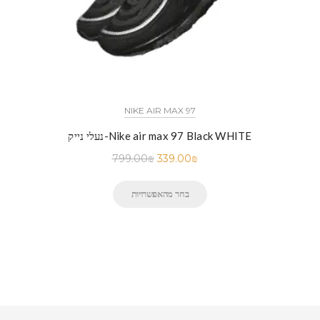
NIKE AIR MAX 97
נעלי נייק-Nike air max 97 Black WHITE
799.00
₪
339.00
₪
בחר מהאפשרויות