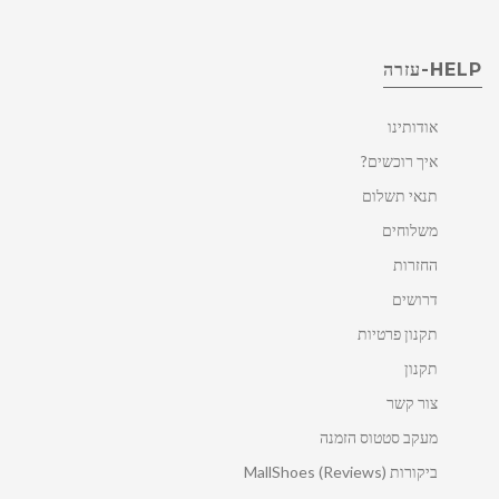
HELP-עזרה
אודותינו
איך רוכשים?
תנאי תשלום
משלוחים
החזרות
דרושים
תקנון פרטיות
תקנון
צור קשר
מעקב סטטוס הזמנה
ביקורות MallShoes (Reviews)