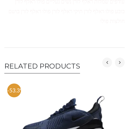
עודפים שמלות ראלף לורן נשים נעליים פולו ראלף לורן
כובע פולו ראלף לורן תיקי ראלף לורן פולו ראלף לורן בושם
חולצות פולו
RELATED PRODUCTS
-53.3%