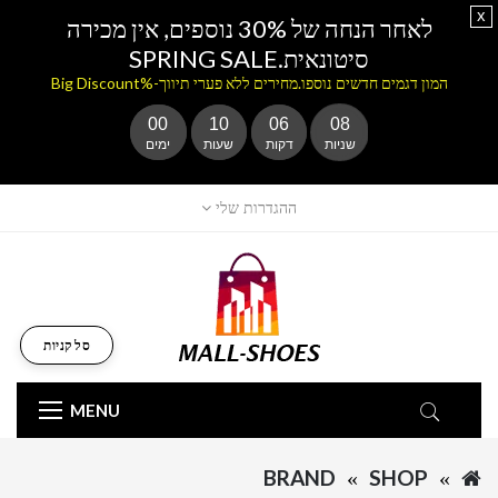
x
לאחר הנחה של 30% נוספים, אין מכירה
סיטונאית.SPRING SALE
המון דגמים חדשים נוספו.מחירים ללא פערי תיווך-%Big Discount
00
10
06
08
שניות
דקות
שעות
ימים
ההגדרות שלי
סל קניות
MENU
BRAND
SHOP