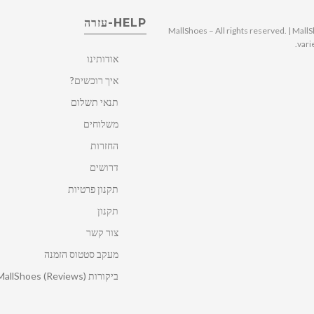
HELP-עזרה
© 2025 MallShoes – All rights reserved. | 
vari
אודותינו
איך רוכשים?
תנאי תשלום
משלוחים
החזרות
דרושים
תקנון פרטיות
תקנון
צור קשר
מעקב סטטוס הזמנה
ביקורות MallShoes (Reviews)