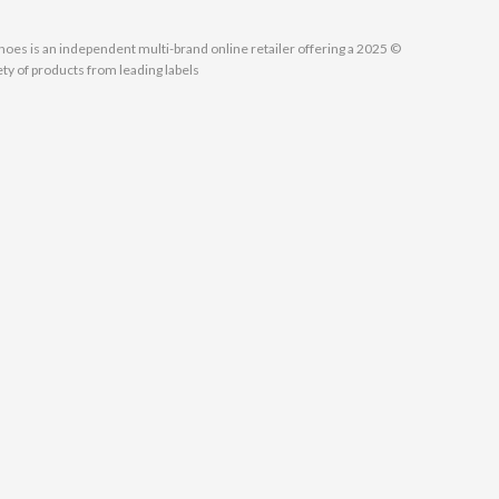
MallShoes is an independent multi-brand online retailer offering a
ety of products from leading labels.