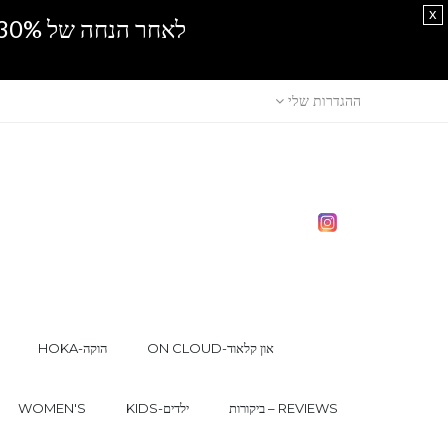
x
לאחר הנחה של 30% נוספים, אין מכירה סיטונאית.SPRING SALE
ההגדרות שלי
ON CLOUD-און קלאוד
HOKA-הוקה
ביקורות – REVIEWS
KIDS-ילדים
WOMEN'S