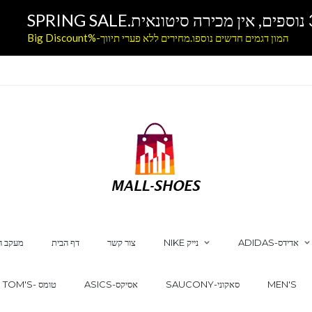
המון דגמים חדשים נוספו.מחירים ללא פערי תיווך-%Big Discount
ADIDAS-אדידס
NIKE נייק
צור קשר
דף הבית
מעקב ה
MEN'S
SAUCONY-סאקוני
ASICS-אסיקס
TOM'S- טומס