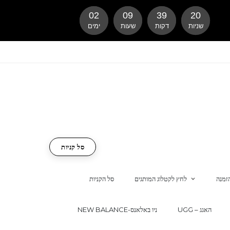
02
09
39
20
שניות
דקות
שעות
ימים
סל קניות
זמנה
לחץ לקטלוג המותגים
סל הקניות
UGG – האגג
NEW BALANCE-ניו באלאנס