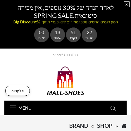
x
לאחר הנחה של 30% נוספים, אין מכירה
סיטונאית.SPRING SALE
המון דגמים חדשים נוספו.מחירים ללא פערי תיווך-%Big Discount
00
13
51
22
שניות
דקות
שעות
ימים
ההגדרות שלי
סל קניות
MENU
BRAND
SHOP