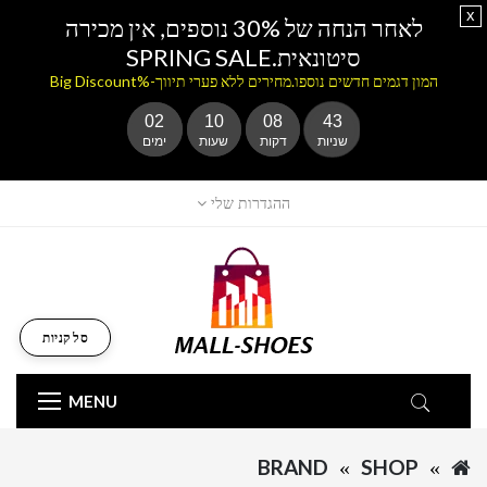
x
לאחר הנחה של 30% נוספים, אין מכירה
סיטונאית.SPRING SALE
המון דגמים חדשים נוספו.מחירים ללא פערי תיווך-%Big Discount
02
10
08
43
שניות
דקות
שעות
ימים
ההגדרות שלי
סל קניות
MENU
BRAND
SHOP