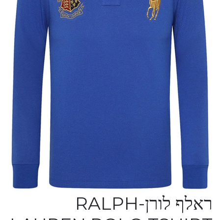
ראלף לורן-RALPH