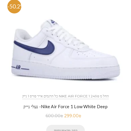
-50.2%
כל הדגמים אייר פורס 1 נייק NIKE AIR FORCE 1 החל מ 249₪
נעלי נייק -Nike Air Force 1 Low White Deep
600.00
₪
299.00
₪
בחר מהאפשרויות