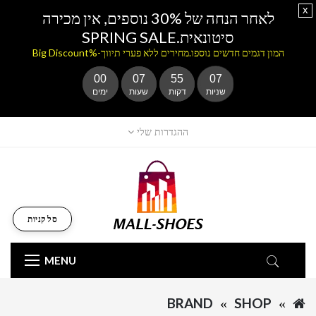
x
לאחר הנחה של 30% נוספים, אין מכירה
סיטונאית.SPRING SALE
המון דגמים חדשים נוספו.מחירים ללא פערי תיווך-%Big Discount
00
07
55
07
שניות
דקות
שעות
ימים
ההגדרות שלי
סל קניות
MENU
BRAND
SHOP