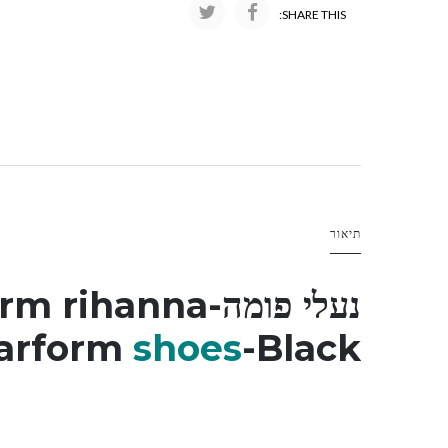
SHARE THIS:
תיאור
נעלי פומה-
orm rihanna
larform
shoes
-Black