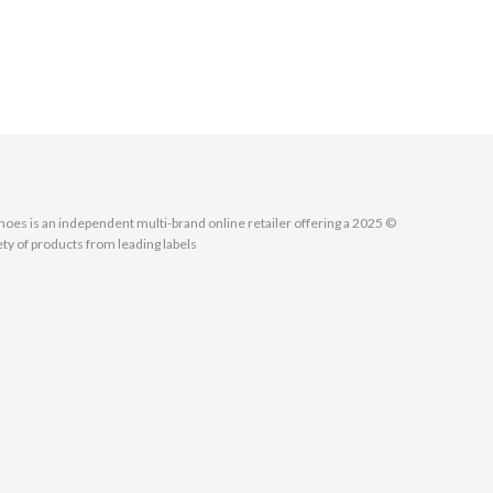
MallShoes is an independent multi-brand online retailer offering a
ety of products from leading labels.