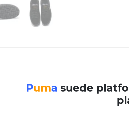
P
um
a
suede platf
p