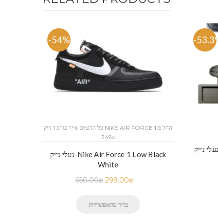
-54%
-53.3
כל הדגמים אייר פורס 1 נייק NIKE AIR FORCE 1 החל מ
249₪
נעלי נייק-Nike Air Force 1 Low Black
White
650.00
₪
299.00
₪
בחר מהאפשרויות