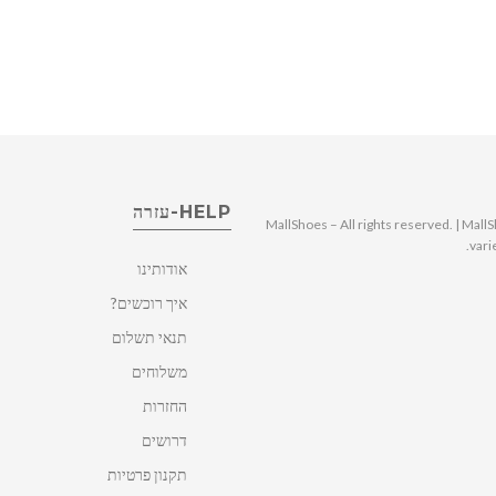
HELP-עזרה
© 2025 MallShoes – All rights reserved. | 
vari
אודותינו
איך רוכשים?
תנאי תשלום
משלוחים
החזרות
דרושים
תקנון פרטיות