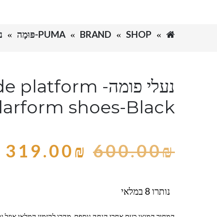
SHOP
BRAND
PUMA-פּוּמָה
נעלי
נעלי פומה- tform
larform shoes-Black
319.00
₪
600.00
₪
נותרו 8 במלאי
המחיר המוצג כעת אחרי הנחה נוספת, מהרו להזמין המלאי אוזל ומ