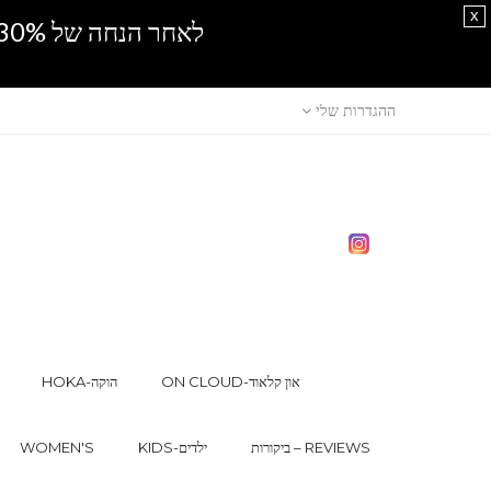
x
לאחר הנחה של 30% נוספים, אין מכירה סיטונאית.SPRING SALE
ההגדרות שלי
ON CLOUD-און קלאוד
HOKA-הוקה
ביקורות – REVIEWS
KIDS-ילדים
WOMEN'S