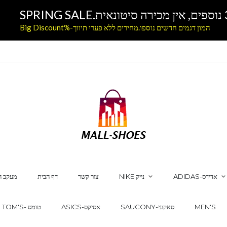
המון דגמים חדשים נוספו.מחירים ללא פערי תיווך-%Big Discount
ADIDAS-אדידס
NIKE נייק
צור קשר
דף הבית
מעקב ה
MEN'S
SAUCONY-סאקוני
ASICS-אסיקס
TOM'S- טומס