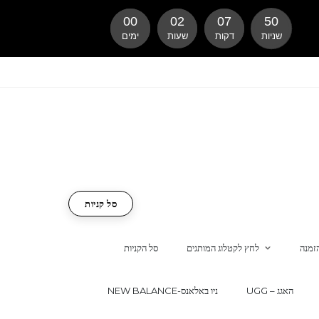
00
02
07
49
שניות
דקות
שעות
ימים
סל קניות
זמנה
לחץ לקטלוג המותגים
סל הקניות
UGG – האגג
NEW BALANCE-ניו באלאנס