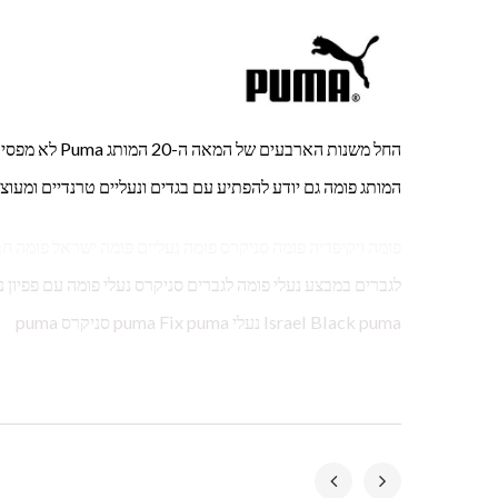
החל משנות האר
המותג פומה גם יודע להפתיע עם בגדים ונעליים טרנדיים ומעוצב
פומה ויקיפדיה פומה סניקרס פומה נעליים פומה ישראל פומה ח
Israel Black puma נעלי puma Fix puma סניקרס puma