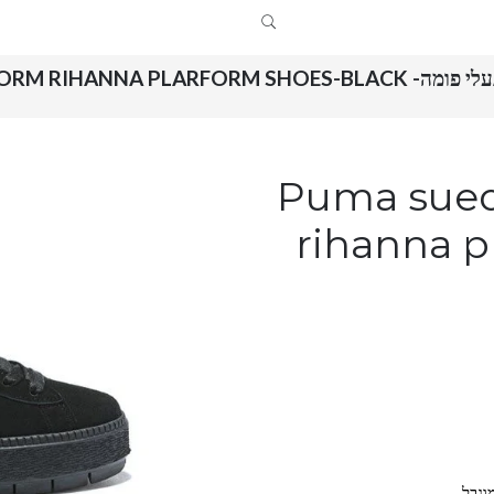
 פומה- PUMA SUEDE PLATFORM RIHANNA PLARFORM SHOES-BLACK
Puma suede pla
rihanna p
וגבל.