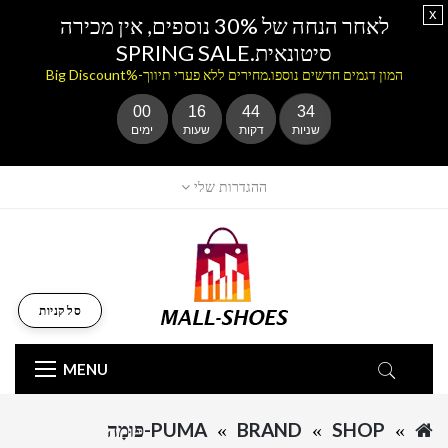
x
לאחר הנחה של 30% נוספים, אין מכירה
סיטונאית.SPRING SALE
המון דגמים חדשים נוספו.מחירים ללא פערי תיווך-%Big Discount
00
16
44
34
שניות
דקות
שעות
ימים
ההגדרות שלי
סל קניות
MENU
SHOP
BRAND
PUMA-פּוּמָה