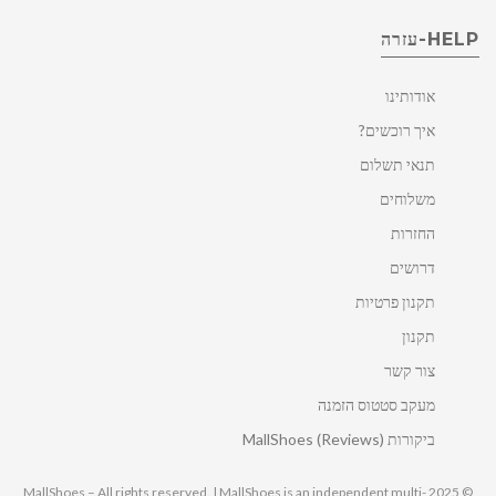
HELP-עזרה
אודותינו
איך רוכשים?
תנאי תשלום
משלוחים
החזרות
דרושים
תקנון פרטיות
תקנון
צור קשר
מעקב סטטוס הזמנה
ביקורות MallShoes (Reviews)
© 2025 MallShoes – All rights reserved. | MallShoes is an independent multi-