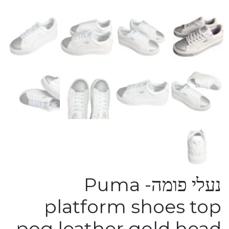
נעלי פומה- Puma
platform shoes top
pog leather gold head