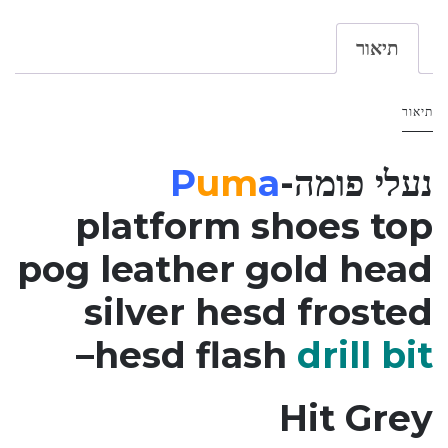
תיאור
תיאור
נעלי פומה-
a
um
P
platform shoes top
pog leather gold head
silver hesd frosted
–
hesd flash
drill bit
Hit Grey