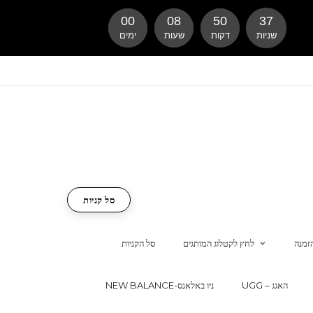
00
08
50
36
שניות
דקות
שעות
ימים
סל קניות
זמנה
לחץ לקטלוג המותגים
סל הקניות
UGG – האגג
NEW BALANCE-ניו באלאנס