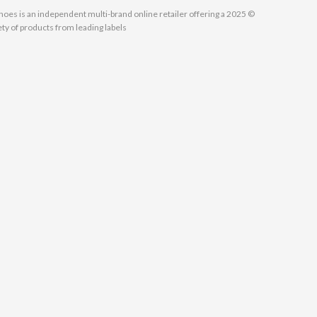
MallShoes is an independent multi-brand online retailer offering a
ety of products from leading labels.