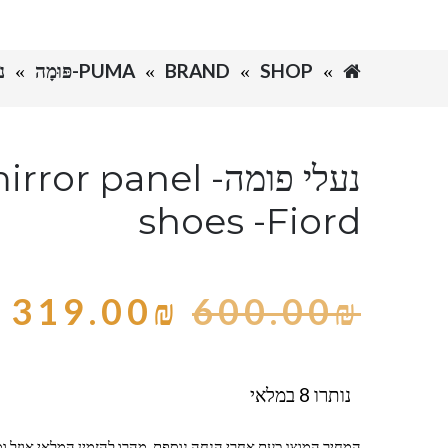
SHOP
BRAND
PUMA-פּוּמָה
נעל
נעלי פומה-  panel
shoes -Fiord
319.00
₪
600.00
₪
נותרו 8 במלאי
המחיר המוצג כעת אחרי הנחה נוספת, מהרו להזמין המלאי אוזל ומ