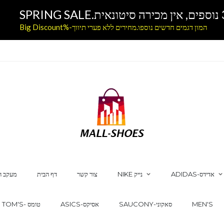
המון דגמים חדשים נוספו.מחירים ללא פערי תיווך-%Big Discount
ADIDAS-אדידס
NIKE נייק
צור קשר
דף הבית
מעקב ה
MEN'S
SAUCONY-סאקוני
ASICS-אסיקס
TOM'S- טומס