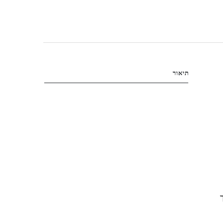
תיאור
ך