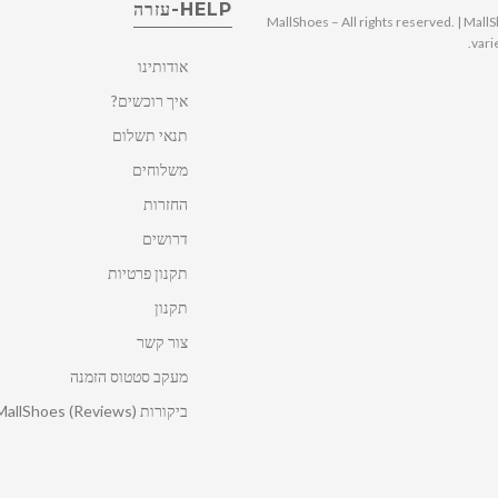
HELP-עזרה
© 2025 MallShoes – All rights reserved. | 
vari
אודותינו
איך רוכשים?
תנאי תשלום
משלוחים
החזרות
דרושים
תקנון פרטיות
תקנון
צור קשר
מעקב סטטוס הזמנה
ביקורות MallShoes (Reviews)