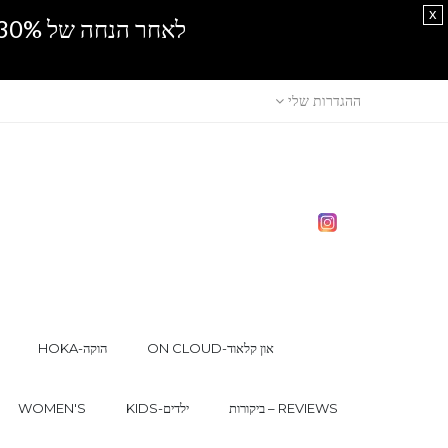
x
לאחר הנחה של 30% נוספים, אין מכירה סיטונאית.SPRING SALE
ההגדרות שלי
ON CLOUD-און קלאוד
HOKA-הוקה
ביקורות – REVIEWS
KIDS-ילדים
WOMEN'S