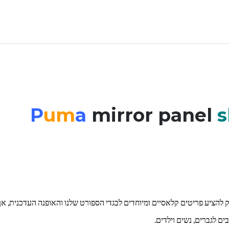
P
um
a
mirror panel
s
בעים של המאה ה-20 המותג Puma לא מפסיק להציע פריטים קלאסיים ומיוחדים לבגדי הספורט שלנו והאופנה העדכנית, א
ים לגברים, נשים וילדים.