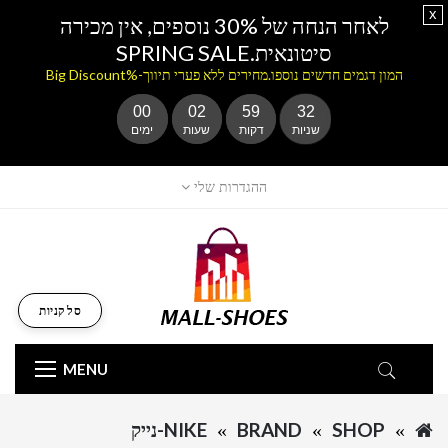
x
לאחר הנחה של 30% נוספים, אין מכירה
סיטונאית.SPRING SALE
המון דגמים חדשים נוספו.מחירים ללא פערי תיווך-%Big Discount
00
02
59
32
שניות
דקות
שעות
ימים
ההגדרות שלי
סל קניות
MENU
SHOP
BRAND
NIKE-נייק