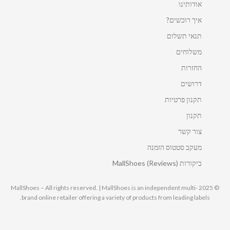
אודותינו
איך רוכשים?
תנאי תשלום
משלוחים
החזרות
דרושים
תקנון פרטיות
תקנון
צור קשר
מעקב סטטוס הזמנה
ביקורות MallShoes (Reviews)
© 2025 MallShoes – All rights reserved. | MallShoes is an independent multi-
brand online retailer offering a variety of products from leading labels.