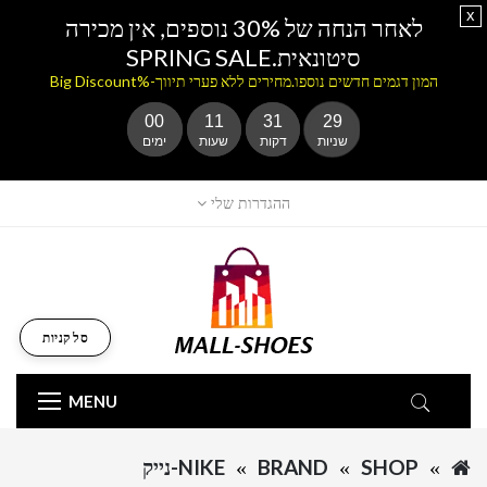
x
לאחר הנחה של 30% נוספים, אין מכירה
סיטונאית.SPRING SALE
המון דגמים חדשים נוספו.מחירים ללא פערי תיווך-%Big Discount
00
11
31
29
שניות
דקות
שעות
ימים
ההגדרות שלי
סל קניות
MENU
SHOP
BRAND
NIKE-נייק