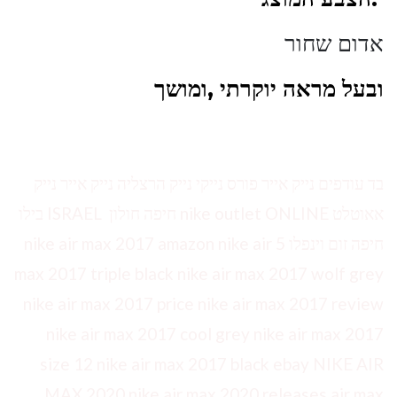
אדום שחור
ובעל מראה יוקרתי ,ומושך
בד עודפים נייק אייר פורס נייקי נייק הרצליה נייק אייר נייק
אאוטלט nike outlet ONLINE חיפה חולון ISRAEL בילו
חיפה זום וינפלו 5 nike air max 2017 amazon nike air
max 2017 triple black nike air max 2017 wolf grey
nike air max 2017 price nike air max 2017 review
nike air max 2017 cool grey nike air max 2017
size 12 nike air max 2017 black ebay NIKE AIR
MAX 2020 nike air max 2020 releases air max