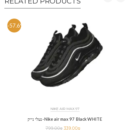
RELATED PRODUCTS
-57.6%
NIKE AIR MAX 97
נעלי נייק-Nike air max 97 Black WHITE
799.00
₪
339.00
₪