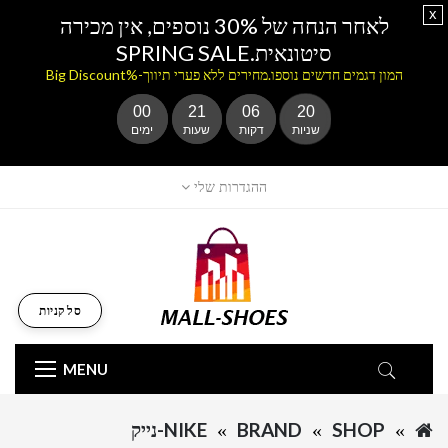
x
לאחר הנחה של 30% נוספים, אין מכירה
סיטונאית.SPRING SALE
המון דגמים חדשים נוספו.מחירים ללא פערי תיווך-%Big Discount
00
21
06
20
שניות
דקות
שעות
ימים
ההגדרות שלי
סל קניות
MENU
SHOP
BRAND
NIKE-נייק