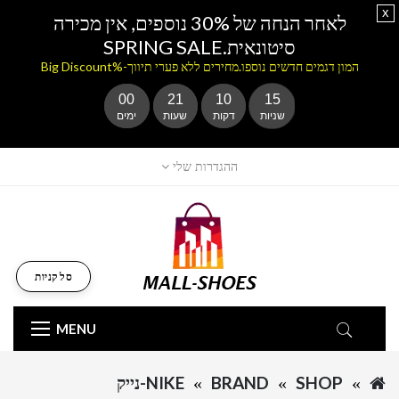
x
לאחר הנחה של 30% נוספים, אין מכירה
סיטונאית.SPRING SALE
המון דגמים חדשים נוספו.מחירים ללא פערי תיווך-%Big Discount
00
21
10
15
שניות
דקות
שעות
ימים
ההגדרות שלי
סל קניות
MENU
SHOP
BRAND
NIKE-נייק