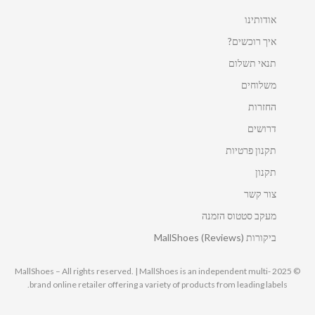
אודותינו
איך רוכשים?
תנאי תשלום
משלוחים
החזרות
דרושים
תקנון פרטיות
תקנון
צור קשר
מעקב סטטוס הזמנה
ביקורות MallShoes (Reviews)
© 2025 MallShoes – All rights reserved. | MallShoes is an independent multi-
brand online retailer offering a variety of products from leading labels.