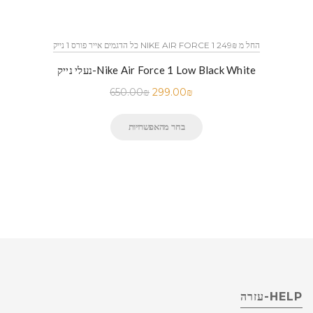
כל הדגמים אייר פורס 1 נייק NIKE AIR FORCE 1 החל מ 249₪
נעלי נייק-Nike Air Force 1 Low Black White
650.00
₪
299.00
₪
בחר מהאפשרויות
HELP-עזרה