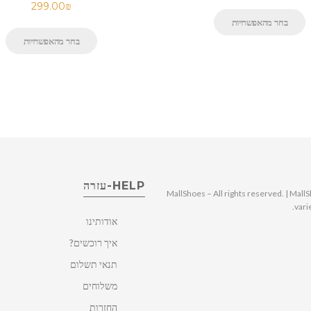
299.00
₪
בחר מהאפשרויות
בחר מהאפשרויות
HELP-עזרה
© 2025 MallShoes – All rights reserved. | 
vari
אודותינו
איך רוכשים?
תנאי תשלום
משלוחים
החזרות