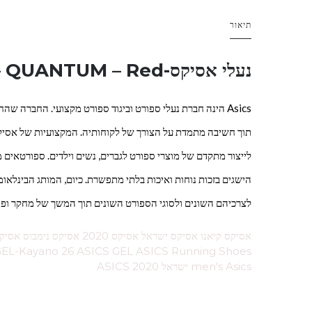
תיאור
נעלי אסיקס-
 QUANTUM – Red
Asics הינה חברת נעלי ספורט וביגוד ספורט מקצועי. החברה ש
תוך חשיבה מתמדת על הצורך של לקוחותיה. המקצועיות של אסיק
לייצור מתקדם של מוצרי ספורט לגברים, נשים וילדים. ספורטאים 
הישגים בזכות נוחות ואיכות בלתי מתפשרת. כיום, המותג הבינלאומ
לצרכיהם השונים ולסוגי הספורט השונים תוך המשך של מחקר ופי
 GEL-Kayano 26 ASICS GEL ASICS Running Shoes
men's Asics ישראל ASICS 2020