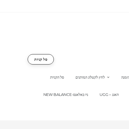
סל קניות
זמנה
לחץ לקטלוג המותגים
סל הקניות
UGG – האגג
NEW BALANCE-ניו באלאנס