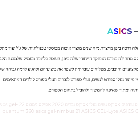
A
S
I
C
S
–
החלה דרכה ביפן מייצרת מזה שנים מוצרי איכות מבוססי טכנולוגיות של ג'ל ועוד מת
ס מתחילה במרכז המחקר הייחודי שלה ביפן, העוסק בלימוד מעמיק שלמבנה הקג
מקצועיים וחובבים, מצליחים עובדתית לשפר את ביצועיהם ולהגיע לרמה גבוהה של
י מייצר נעלי ספורט לנשים, נעלי ספורט לגברים ונעלי ספורט לילדים המתאימים
תוח ומתוך שאיפה להמשיך ולהוביל בתחום הספורט.
אסיקס קיאנו אסיקס ישראל אסיקס 2020 אסיקס נימבוס אסיקס עודפים אסיקס נשים נעלי אסיקס גברים 2020 אסיקס נ
quantum 360 asics gel-nimbus 21 ASICS GEL-Lyte ASICS