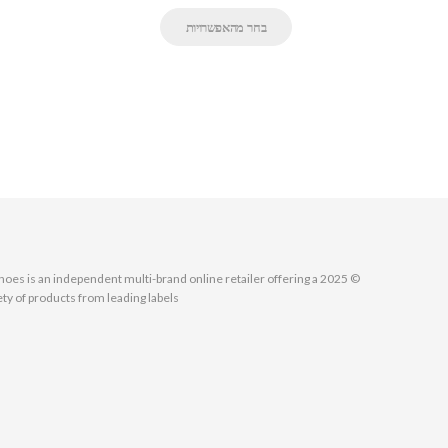
בחר מהאפשרויות
MallShoes is an independent multi-brand online retailer offering a
ety of products from leading labels.