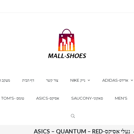
ADIDAS-אדידס
NIKE נייק
צור קשר
דף הבית
מעקב ה
MEN'S
SAUCONY-סאקוני
ASICS-אסיקס
TOM'S- טומס
נעלי אסיקס-ASICS – QUANTUM – RED